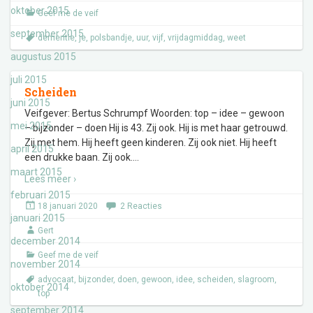
oktober 2015
Geef me de veif
september 2015
dementie
,
je
,
polsbandje
,
uur
,
vijf
,
vrijdagmiddag
,
weet
augustus 2015
juli 2015
Scheiden
juni 2015
Veifgever: Bertus Schrumpf Woorden: top – idee – gewoon
mei 2015
– bijzonder – doen Hij is 43. Zij ook. Hij is met haar getrouwd.
Zij met hem. Hij heeft geen kinderen. Zij ook niet. Hij heeft
april 2015
een drukke baan. Zij ook.
…
maart 2015
Lees meer ›
februari 2015
18 januari 2020
2 Reacties
januari 2015
Gert
december 2014
Geef me de veif
november 2014
advocaat
,
bijzonder
,
doen
,
gewoon
,
idee
,
scheiden
,
slagroom
,
oktober 2014
top
september 2014