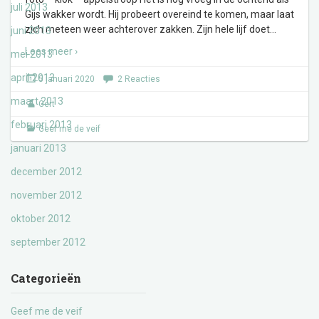
juli 2013
Gijs wakker wordt. Hij probeert overeind te komen, maar laat
zich meteen weer achterover zakken. Zijn hele lijf doet
…
juni 2013
Lees meer ›
mei 2013
april 2013
5 januari 2020
2 Reacties
maart 2013
Gert
februari 2013
Geef me de veif
januari 2013
december 2012
november 2012
oktober 2012
september 2012
Categorieën
Geef me de veif