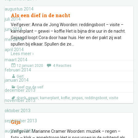
augustus 2014
Als een dief in de nacht
juli 2014
Veifgever: Anna de Jong Woorden: reddingsboot – visite –
juni 2014
kamerplant – gewei – koffie Het is bijna drie uur in de nacht.
Gejaagd loopt Cora door haar huis. Her en der pakt zij wat
mei 2014
spullen bij elkaar. Spullen die ze
…
april 2014
Lees meer ›
maart 2014
12 januari 2020
4 Reacties
februari 2014
Gert
januari 2014
Geef me de veif
december 2013
drank
,
gewei
,
kamerplant
,
koffie
,
pinpas
,
reddingsboot
,
visite
november 2013
oktober 2013
september 2013
Gijs
augustus 2013
Veifgever: Marianne Cramer Woorden: muziek – regen –
foto – klok – appelstroop Het is nog vroeg in de ochtend als