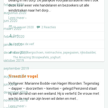
belang in het dorp. De jaarlijkse voorjaarsbraderie heeft ook
februari 2021
deze keer weer vele handelaren en bezoekers uit alle
windstreken naar het dorp
…
augustus 2020
Lees meer ›
juni 2020
31 januari 2020
2 Reacties
maart 2020
Gert
februari 2020
Geef me de veif
januari 2020
december 2019
afzuigkap
,
bergschoen
,
nietmachine
,
papegaaien
,
rijksdaalder
,
The Amazing Stroopwafels
,
yoghurt
oktober 2019
september 2019
Vreemde vogel
augustus 2019
Veifgever: Marianne Bodde-van Hagen Woorden: Tegenslag
juni 2019
– dapper – doorzetten – kievitsei – gelegd Peinzend staat
december 2018
hij aan de rand van een weiland. Hij is verliefd. De vrouw met
wie hij de rest van zijn leven wil delen en met
…
november 2018
Lees meer ›