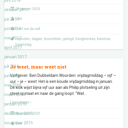
juni 2018
28 januari 2020
oktober 2017
juli 2017
Gert
juni 2017
Geef me de veif
mei 2017
capriolen
,
dapper
,
doorzetten
,
gelegd
,
hoogtevrees
,
kievitsei
,
tegenslag
april 2017
januari 2017
Je weet, maar weet niet
juli 2016
Veifgever: Ben Dubbeldam Woorden: vrijdagmiddag – vijf –
juni 2016
uur – je – weet Het is een koude vrijdagmiddag in januari.
mei 2016
De klok wijst bijna vijf uur aan als Philip plotseling uit zijn
stoel opstaat en naar de gang loopt. “Wat
…
maart 2016
Lees meer ›
januari 2016
december 2015
26 januari 2020
november 2015
Gert