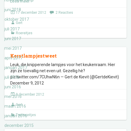
november 2018
Lees meer ›
juni 2018
17 december 2012
2 Reacties
oktober 2017
Gert
juli 2017
Roereitjes
juni 2017
mei 2017
Kerstlampjestweet
april 2017
Leuk, die knipperende lampjes voor het keukenraam. Hier
januari 2017
zijn ze toevallig net even uit. Gezellig hè?
pic.twitter.com/7CUhwN6n — Gert de Kievit (@GertdeKievit)
juli 2016
December 9, 2012
juni 2016
9 december 2012
mei 2016
Gert
maart 2016
Twittereitjes
januari 2016
december 2015