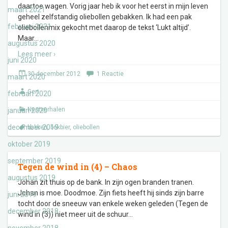
daartoe wagen. Vorig jaar heb ik voor het eerst in mijn leven
maart 2021
geheel zelfstandig oliebollen gebakken. Ik had een pak
februari 2021
oliebollenmix gekocht met daarop de tekst ‘Lukt altijd’.
Maar
…
augustus 2020
Lees meer ›
juni 2020
30 december 2012
1 Reactie
maart 2020
Gert
februari 2020
Nestverhalen
januari 2020
december 2019
bakken
,
bokbier
,
oliebollen
oktober 2019
september 2019
Tegen de wind in (4) – Chaos
augustus 2019
Johan zit thuis op de bank. In zijn ogen branden tranen.
Johan is moe. Doodmoe. Zijn fiets heeft hij sinds zijn barre
juni 2019
tocht door de sneeuw van enkele weken geleden (Tegen de
december 2018
wind in (3)) niet meer uit de schuur
…