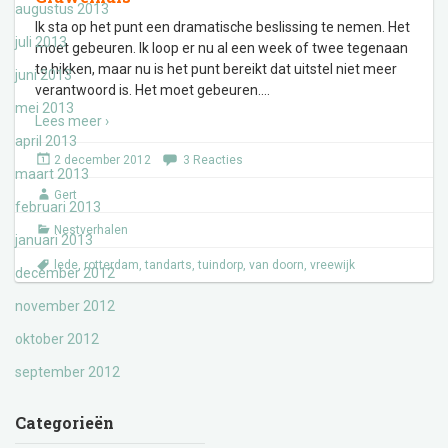
augustus 2013
Ik sta op het punt een dramatische beslissing te nemen. Het
juli 2013
moet gebeuren. Ik loop er nu al een week of twee tegenaan
te hikken, maar nu is het punt bereikt dat uitstel niet meer
juni 2013
verantwoord is. Het moet gebeuren.
…
mei 2013
Lees meer ›
april 2013
2 december 2012
3 Reacties
maart 2013
Gert
februari 2013
Nestverhalen
januari 2013
lede
,
rotterdam
,
tandarts
,
tuindorp
,
van doorn
,
vreewijk
december 2012
november 2012
oktober 2012
september 2012
Categorieën