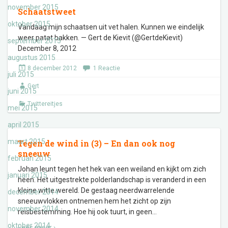
november 2015
Schaatstweet
oktober 2015
Vandaag mijn schaatsen uit vet halen. Kunnen we eindelijk
weer patat bakken. — Gert de Kievit (@GertdeKievit)
september 2015
December 8, 2012
augustus 2015
8 december 2012
1 Reactie
juli 2015
Gert
juni 2015
Twittereitjes
mei 2015
april 2015
maart 2015
Tegen de wind in (3) – En dan ook nog
sneeuw
februari 2015
Johan leunt tegen het hek van een weiland en kijkt om zich
januari 2015
heen. Het uitgestrekte polderlandschap is veranderd in een
kleine witte wereld. De gestaag neerdwarrelende
december 2014
sneeuwvlokken ontnemen hem het zicht op zijn
november 2014
reisbestemming. Hoe hij ook tuurt, in geen
…
oktober 2014
Lees meer ›