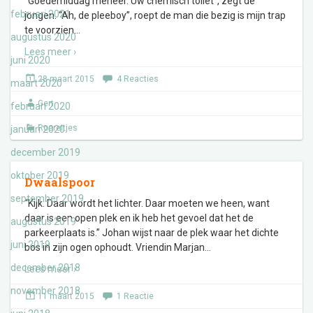
“Goedemiddag meneer. Uw chemisch toilet”, zegt de
februari 2021
jongen. “Ah, de pleeboy”, roept de man die bezig is mijn trap
te voorzien
…
augustus 2020
Lees meer ›
juni 2020
28 maart 2015
4 Reacties
maart 2020
Gert
februari 2020
Roereitjes
januari 2020
december 2019
oktober 2019
Dwaalspoor
september 2019
“Kijk. Daar wordt het lichter. Daar moeten we heen, want
daar is een open plek en ik heb het gevoel dat het de
augustus 2019
parkeerplaats is.” Johan wijst naar de plek waar het dichte
juni 2019
bos in zijn ogen ophoudt. Vriendin Marjan
…
december 2018
Lees meer ›
november 2018
11 maart 2015
1 Reactie