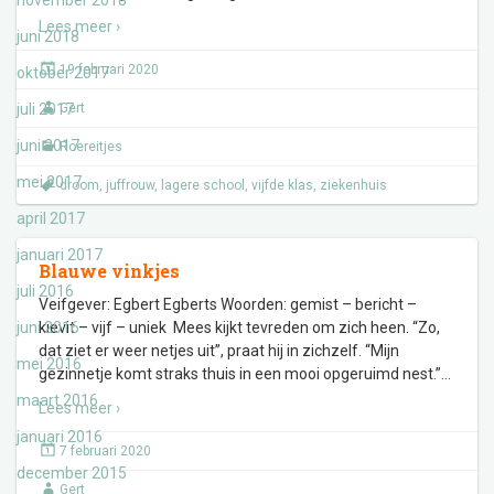
november 2018
Lees meer ›
juni 2018
19 februari 2020
oktober 2017
juli 2017
Gert
juni 2017
Roereitjes
mei 2017
droom
,
juffrouw
,
lagere school
,
vijfde klas
,
ziekenhuis
april 2017
januari 2017
Blauwe vinkjes
juli 2016
Veifgever: Egbert Egberts Woorden: gemist – bericht –
juni 2016
kievit – vijf – uniek Mees kijkt tevreden om zich heen. “Zo,
dat ziet er weer netjes uit”, praat hij in zichzelf. “Mijn
mei 2016
gezinnetje komt straks thuis in een mooi opgeruimd nest.”
…
maart 2016
Lees meer ›
januari 2016
7 februari 2020
december 2015
Gert