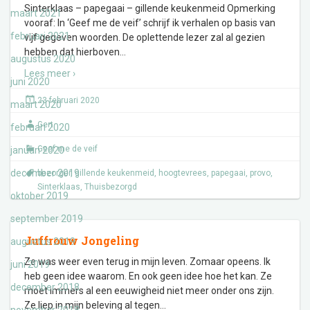
Sinterklaas – papegaai – gillende keukenmeid Opmerking
maart 2021
vooraf: In ‘Geef me de veif’ schrijf ik verhalen op basis van
februari 2021
vijf gegeven woorden. De oplettende lezer zal al gezien
hebben dat hierboven
…
augustus 2020
Lees meer ›
juni 2020
23 februari 2020
maart 2020
Gert
februari 2020
Geef me de veif
januari 2020
december 2019
bezorger
,
gillende keukenmeid
,
hoogtevrees
,
papegaai
,
provo
,
Sinterklaas
,
Thuisbezorgd
oktober 2019
september 2019
Juffrouw Jongeling
augustus 2019
Ze was weer even terug in mijn leven. Zomaar opeens. Ik
juni 2019
heb geen idee waarom. En ook geen idee hoe het kan. Ze
december 2018
moet immers al een eeuwigheid niet meer onder ons zijn.
Ze liep in mijn beleving al tegen
…