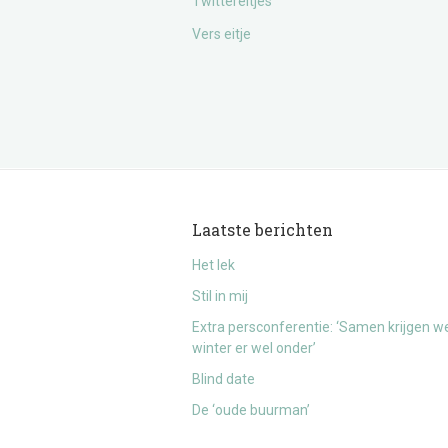
Twittereitjes
Vers eitje
Laatste berichten
Het lek
Stil in mij
Extra persconferentie: ‘Samen krijgen w
winter er wel onder’
Blind date
De ‘oude buurman’