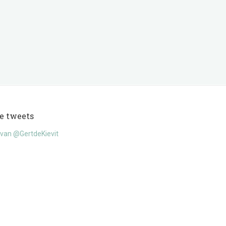
e tweets
van @GertdeKievit