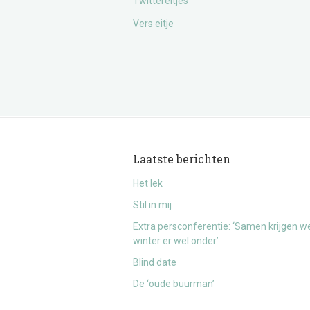
Twittereitjes
Vers eitje
Laatste berichten
Het lek
Stil in mij
Extra persconferentie: ‘Samen krijgen w
winter er wel onder’
Blind date
De ‘oude buurman’