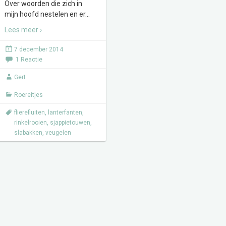
Over woorden die zich in
mijn hoofd nestelen en er
…
Lees meer ›
7 december 2014
1 Reactie
Gert
Roereitjes
flierefluiten
,
lanterfanten
,
rinkelrooien
,
sjappietouwen
,
slabakken
,
veugelen