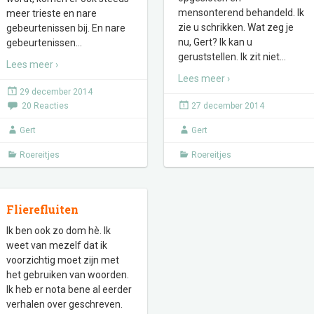
mensonterend behandeld. Ik
meer trieste en nare
zie u schrikken. Wat zeg je
gebeurtenissen bij. En nare
nu, Gert? Ik kan u
gebeurtenissen
…
geruststellen. Ik zit niet
…
Lees meer ›
Lees meer ›
29 december 2014
20 Reacties
27 december 2014
Gert
Gert
Roereitjes
Roereitjes
Flierefluiten
Ik ben ook zo dom hè. Ik
weet van mezelf dat ik
voorzichtig moet zijn met
het gebruiken van woorden.
Ik heb er nota bene al eerder
verhalen over geschreven.