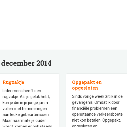
:
december 2014
Rugzakje
Opgepakt en
opgesloten
Ieder mens heeft een
Sinds vorige week zit ik in de
rugzakje. Als je geluk hebt,
gevangenis. Omdat ik door
kun je die in je jonge jaren
financiële problemen een
vullen met herinneringen
openstaande verkeersboete
aan leuke gebeurtenissen.
niet kon betalen. Opgepakt,
Maar naarmate je ouder
opgesloten en
wordt, komen er ook steeds