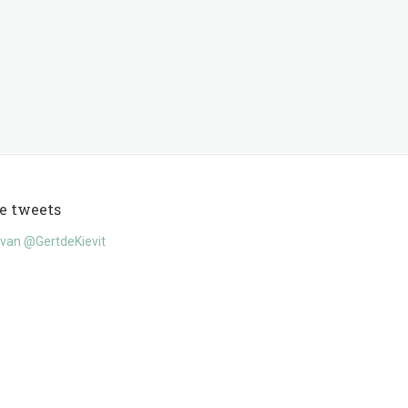
e tweets
van @GertdeKievit