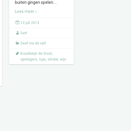
buiten gingen spelen.
…
Lees meer ›
13 juli 2013
Gert
Geef me de veif
Boudewijn de Groot
,
opvliegers
,
rups
,
vlinder
,
wijn