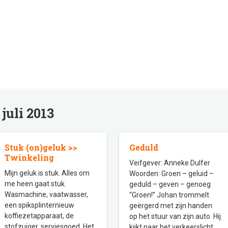
:
juli 2013
Stuk (on)geluk >>
Geduld
Twinkeling
Veifgever: Anneke Dulfer
Mijn geluk is stuk. Alles om
Woorden: Groen – geluid –
me heen gaat stuk.
geduld – geven – genoeg
Wasmachine, vaatwasser,
“Groen!” Johan trommelt
een spiksplinternieuw
geërgerd met zijn handen
koffiezetapparaat, de
op het stuur van zijn auto. Hij
stofzuiger, serviesgoed. Het
kijkt naar het verkeerslicht