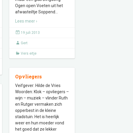
Ogen open Voeten uit het
afwasteiltje Soppend
…
Lees meer ›
19 juli 2013
Gert
Vers eitje
Opvliegers
Veifgever: Hilde de Vries
Woorden: Klok – opvliegers –
wijn – muziek – vlinder Ruth
en Rutger vermaken zich
opperbest in de kleine
stadstuin. Het is heerlijk
weer en hun moeder vond
het goed dat ze lekker