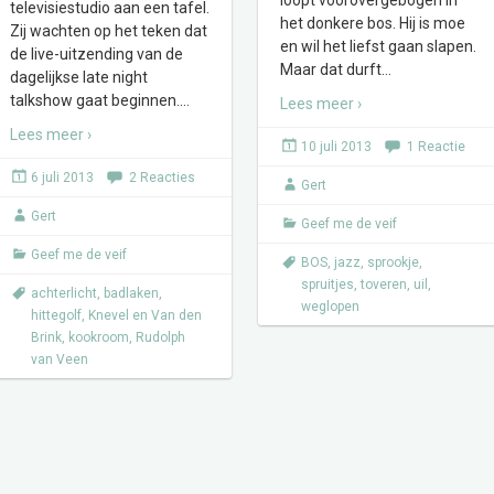
loopt voorovergebogen in
televisiestudio aan een tafel.
het donkere bos. Hij is moe
Zij wachten op het teken dat
en wil het liefst gaan slapen.
de live-uitzending van de
Maar dat durft
…
dagelijkse late night
talkshow gaat beginnen.
…
Lees meer ›
Lees meer ›
10 juli 2013
1 Reactie
6 juli 2013
2 Reacties
Gert
Gert
Geef me de veif
Geef me de veif
BOS
,
jazz
,
sprookje
,
spruitjes
,
toveren
,
uil
,
achterlicht
,
badlaken
,
weglopen
hittegolf
,
Knevel en Van den
Brink
,
kookroom
,
Rudolph
van Veen