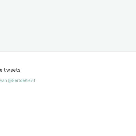
e tweets
van @GertdeKievit