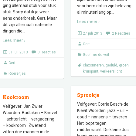
ging allemaal stuk voor stuk
voor hem dat in zijn beleving
stuk. Sorry dat ik je weer
al minutenlang op
…
eens onderbreek, Gert. Maar
Lees meer ›
dit zijn allemaal materiële
dingen die
…
27 juli 2013
2 Reacties
Lees meer ›
Gert
31 juli 2013
3 Reacties
Geef me de veif
Gert
claxonneren
,
geduld
,
groen
,
kruispunt
,
verkeerslicht
Roereitjes
Sprookje
Kookroom
Veifgever: Corrie Bosch-de
Veifgever: Jan Zwier
Kievit Woorden: jazz – uil –
Woorden: Badlaken – Knevel
goud – nonsens – toveren
– achterlicht – vergadering
Het loopt tegen
– kookroom Zwetend
middernacht. De kleine Jos
zitten drie mannen in de