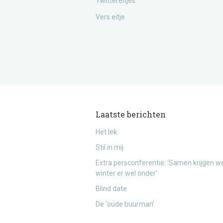
Twittereitjes
Vers eitje
Laatste berichten
Het lek
Stil in mij
Extra persconferentie: ‘Samen krijgen w
winter er wel onder’
Blind date
De ‘oude buurman’