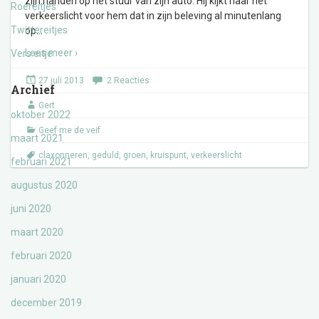
zijn handen op het stuur van zijn auto. Hij kijkt naar het
Roereitjes
verkeerslicht voor hem dat in zijn beleving al minutenlang
Twittereitjes
op
…
Lees meer ›
Vers eitje
27 juli 2013
2 Reacties
Archief
Gert
oktober 2022
Geef me de veif
maart 2021
claxonneren
,
geduld
,
groen
,
kruispunt
,
verkeerslicht
februari 2021
augustus 2020
juni 2020
maart 2020
februari 2020
januari 2020
december 2019