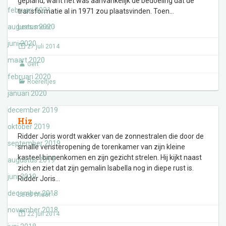
gepland, want het was aanvankelijk de bedoeling dat de
februari 2021
transformatie al in 1971 zou plaatsvinden. Toen
…
augustus 2020
Lees meer ›
juni 2020
27 juli 2014
maart 2020
Gert
februari 2020
Roereitjes
januari 2020
december 2019
Hiz
oktober 2019
Ridder Joris wordt wakker van de zonnestralen die door de
september 2019
smalle vensteropening de torenkamer van zijn kleine
kasteel binnenkomen en zijn gezicht strelen. Hij kijkt naast
augustus 2019
zich en ziet dat zijn gemalin Isabella nog in diepe rust is.
juni 2019
Ridder Joris
…
december 2018
Lees meer ›
november 2018
22 juli 2014