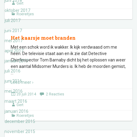
juni 2018
Gert
oktober 2017
Roereitjes
juli 2017
juni 2017
Het kaarsje moet branden
mei 2017
Met een schok word ik wakker. Ik kijk verdwaasd om me
april 2017
heen. De televisie staat aan en ik zie dat Detective
Chiefinspector Tom Barnaby dicht bij het oplossen van weer
januari 2017
een aantal Midsomer Murders is. Ik heb de moorden gemist,
juli 2016
…
juni 2016
Lees meer ›
mei 2016
20 juli 2014
2 Reacties
maart 2016
Gert
januari 2016
Roereitjes
december 2015
november 2015