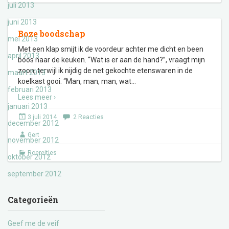
juli 2013
juni 2013
Boze boodschap
mei 2013
Met een klap smijt ik de voordeur achter me dicht en been
april 2013
boos naar de keuken. “Wat is er aan de hand?”, vraagt mijn
zoon, terwijl ik nijdig de net gekochte etenswaren in de
maart 2013
koelkast gooi. “Man, man, man, wat
…
februari 2013
Lees meer ›
januari 2013
3 juli 2014
2 Reacties
december 2012
Gert
november 2012
Roereitjes
oktober 2012
september 2012
Categorieën
Geef me de veif