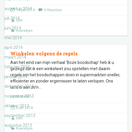
augustus 2014
14 juli 2014
9 Reacties
juli 2014
Gert
juni 2014
Roereitjes
mei 2014
april 2014
Winkelen volgens de regels
maart 2014
Aan het eind van mijn verhaal ‘Boze boodschap’ heb ik u
februari 2014
gezegd dat ik een winkelwet zou opstellen met daarin
regels om het boodschappen doen in supermarkten sneller,
januari 2014
efficiënter en zonder ergernissen te laten verlopen. Ons
december 2013
land is aan zo’n
…
november 2013
Lees meer ›
oktober 2013
6 juli 2014
september 2013
Gert
augustus 2013
Roereitjes