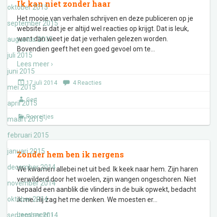
Ik kan niet zonder haar
oktober 2015
Het mooie van verhalen schrijven en deze publiceren op je
september 2015
website is dat je er altijd wel reacties op krijgt. Dat is leuk,
want dan weet je dat je verhalen gelezen worden.
augustus 2015
Bovendien geeft het een goed gevoel om te
…
juli 2015
Lees meer ›
juni 2015
17 juli 2014
4 Reacties
mei 2015
Gert
april 2015
Roereitjes
maart 2015
februari 2015
januari 2015
Zonder hem ben ik nergens
december 2014
We kwamen allebei net uit bed. Ik keek naar hem. Zijn haren
verwilderd door het woelen, zijn wangen ongeschoren. Niet
november 2014
bepaald een aanblik die vlinders in de buik opwekt, bedacht
oktober 2014
ik me. Hij zag het me denken. We moesten er
…
Lees meer ›
september 2014