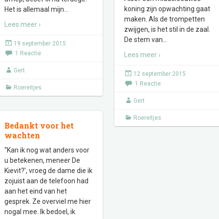
koning zijn opwachting gaat
Het is allemaal mijn
…
maken. Als de trompetten
Lees meer ›
zwijgen, is het stil in de zaal.
De stem van
…
19 september 2015
1 Reactie
Lees meer ›
Gert
12 september 2015
1 Reactie
Roereitjes
Gert
Roereitjes
Bedankt voor het
wachten
“Kan ik nog wat anders voor
u betekenen, meneer De
Kievit?’, vroeg de dame die ik
zojuist aan de telefoon had
aan het eind van het
gesprek. Ze overviel me hier
nogal mee. Ik bedoel, ik