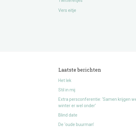
Twittereitjes
Vers eitje
Laatste berichten
Het lek
Stil in mij
Extra persconferentie: ‘Samen krijgen w
winter er wel onder’
Blind date
De ‘oude buurman’