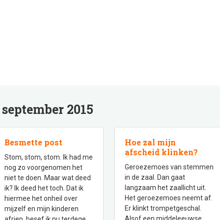
:
september 2015
Besmette post
Hoe zal mijn
afscheid klinken?
Stom, stom, stom. Ik had me
Geroezemoes van stemmen
nog zo voorgenomen het
in de zaal. Dan gaat
niet te doen. Maar wat deed
langzaam het zaallicht uit.
ik? Ik deed het toch. Dat ik
Het geroezemoes neemt af.
hiermee het onheil over
Er klinkt trompetgeschal.
mijzelf en mijn kinderen
Alsof een middeleeuwse
afriep, besef ik nu terdege.