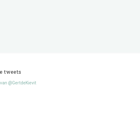
e tweets
van @GertdeKievit