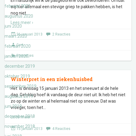
En natuurlijk wil ik de pasgeborene ook bewonderen. Omdat
februari 2021
wij hier allemaal een stevige griep te pakken hebben, is het
nog niet
…
augustus 2020
Lees meer ›
juni 2020
26 januari 2013
2 Reacties
maart 2020
Gert
februari 2020
Roereitjes
januari 2020
december 2019
oktober 2019
Winterpret in een ziekenhuisbed
september 2019
Het is dinsdag 15 januari 2013 en het sneeuwt al de hele
dag. Gelukkig hoef ik vandaag de deur niet uit. Ik heb het niet
augustus 2019
zo op de winter en al helemaal niet op sneeuw. Dat was
juni 2019
vroeger, toen het
…
december 2018
Lees meer ›
november 2018
15 januari 2013
4 Reacties