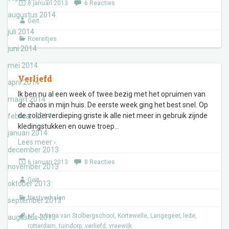
8 januari 2013
6 Reacties
augustus 2014
Gert
juli 2014
Roereitjes
juni 2014
mei 2014
Verliefd
april 2014
Ik ben nu al een week of twee bezig met het opruimen van
maart 2014
de chaos in mijn huis. De eerste week ging het best snel. Op
de zolderverdieping griste ik alle niet meer in gebruik zijnde
februari 2014
kledingstukken en ouwe troep
…
januari 2014
Lees meer ›
december 2013
6 januari 2013
8 Reacties
november 2013
Gert
oktober 2013
Nestverhalen
september 2013
juf
,
Juliana van Stolbergschool
,
Kortewelle
,
Langegeer
,
lede
,
augustus 2013
rotterdam
,
tuindorp
,
verliefd
,
vreewijk