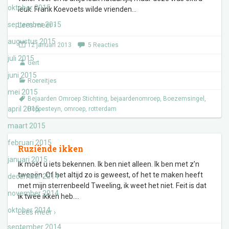
oktober 2015
leuk. Frank Koevoets wilde vrienden
…
september 2015
Lees meer ›
augustus 2015
12 januari 2013
5 Reacties
juli 2015
Gert
juni 2015
Roereitjes
mei 2015
Bejaarden Omroep Stichting
,
bejaardenomroep
,
Boezemsingel
,
april 2015
Hoppesteyn
,
omroep
,
rotterdam
maart 2015
februari 2015
Ruziënde ikken
januari 2015
Ik moet u iets bekennen. Ik ben niet alleen. Ik ben met z’n
tweeën. Of het altijd zo is geweest, of het te maken heeft
december 2014
met mijn sterrenbeeld Tweeling, ik weet het niet. Feit is dat
november 2014
ik twee ikken heb.
…
oktober 2014
Lees meer ›
september 2014