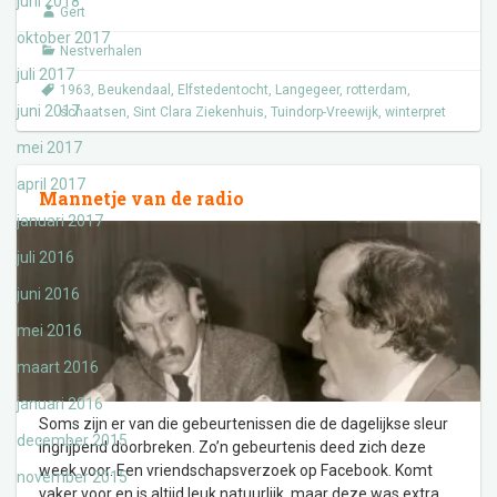
juni 2018
Gert
oktober 2017
Nestverhalen
juli 2017
1963
,
Beukendaal
,
Elfstedentocht
,
Langegeer
,
rotterdam
,
juni 2017
schaatsen
,
Sint Clara Ziekenhuis
,
Tuindorp-Vreewijk
,
winterpret
mei 2017
april 2017
Mannetje van de radio
januari 2017
juli 2016
juni 2016
mei 2016
maart 2016
januari 2016
Soms zijn er van die gebeurtenissen die de dagelijkse sleur
december 2015
ingrijpend doorbreken. Zo’n gebeurtenis deed zich deze
week voor. Een vriendschapsverzoek op Facebook. Komt
november 2015
vaker voor en is altijd leuk natuurlijk, maar deze was extra