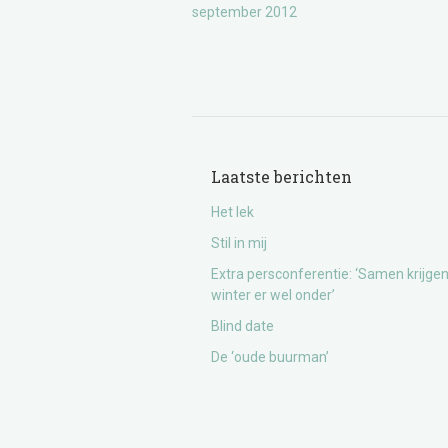
september 2012
Laatste berichten
Het lek
Stil in mij
Extra persconferentie: ‘Samen krijge
winter er wel onder’
Blind date
De ‘oude buurman’