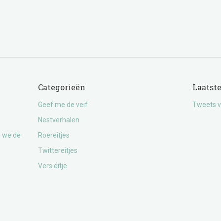
Categorieën
Laatst
Geef me de veif
Tweets v
Nestverhalen
n we de
Roereitjes
Twittereitjes
Vers eitje