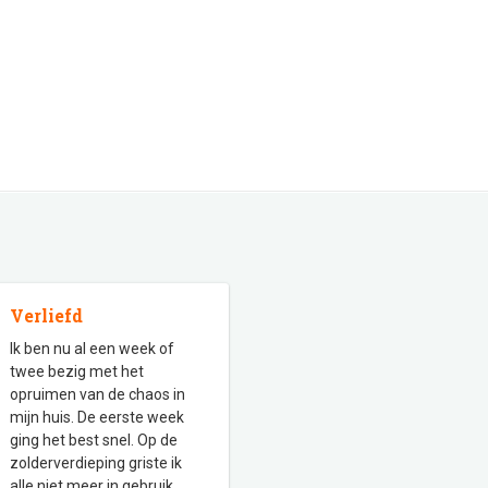
Verliefd
Ik ben nu al een week of
twee bezig met het
opruimen van de chaos in
mijn huis. De eerste week
ging het best snel. Op de
zolderverdieping griste ik
alle niet meer in gebruik