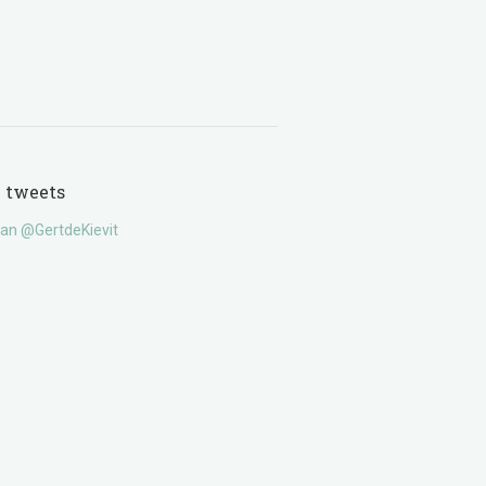
e tweets
an @GertdeKievit