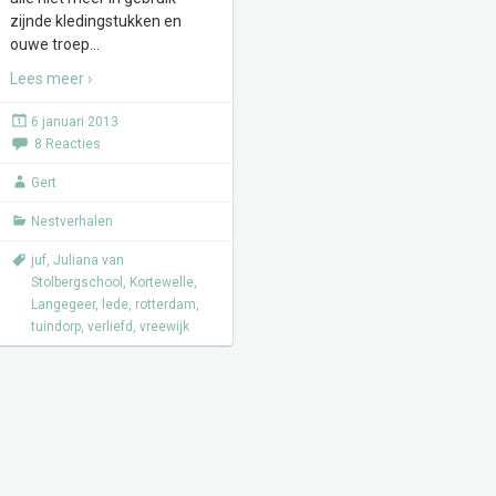
zijnde kledingstukken en
ouwe troep
…
Lees meer ›
6 januari 2013
8 Reacties
Gert
Nestverhalen
juf
,
Juliana van
Stolbergschool
,
Kortewelle
,
Langegeer
,
lede
,
rotterdam
,
tuindorp
,
verliefd
,
vreewijk