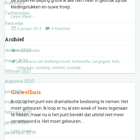
de zolderverdieping griste ik alle niet meer in gebruik zijnde
Roereitjes
kledingstukken en ouwe troep
…
Twittereitjes
Lees meer ›
Vers eitje
6 januari 2013
8 Reacties
Archief
Gert
oktober 2022
Nestverhalen
maart 2021
juf
,
Juliana van Stolbergschool
,
Kortewelle
,
Langegeer
,
lede
,
rotterdam
,
tuindorp
,
verliefd
,
vreewijk
februari 2021
augustus 2020
Gruwelhuis
juni 2020
Ik sta op het punt een dramatische beslissing te nemen. Het
maart 2020
moet gebeuren. Ik loop er nu al een week of twee tegenaan
februari 2020
te hikken, maar nu is het punt bereikt dat uitstel niet meer
verantwoord is. Het moet gebeuren.
…
januari 2020
Lees meer ›
december 2019