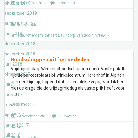
oktober 2019
2 december 2012
3 Reacties
september 2019
Gert
augustus 2019
Nestverhalen
juni 2019
lede
,
rotterdam
,
tandarts
,
tuindorp
,
van doorn
,
vreewijk
december 2018
november 2018
Boodschappen uit het verleden
juni 2018
Vrijdagmiddag. Weekendboodschappen doen. Vaste prik. Ik
oktober 2017
rijd de parkeerplaats bij winkelcentrum Herenhof in Alphen
aan den Rijn op, hopend dat er een plekje vrij is, want ik ben
juli 2017
niet de enige die de vrijdagmiddag als vaste prik heeft voor
juni 2017
het
…
Lees meer ›
mei 2017
april 2017
24 november 2012
5 Reacties
januari 2017
Gert
juli 2016
Nestverhalen