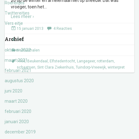
zo op de winter en al helemaal niet op sneeuw. Dat was
Roereitjes
vroeger, toen het
…
Twittereitjes
Lees meer ›
Vers eitje
15 januari 2013
4 Reacties
Archief
Gert
oktober 2022
Nestverhalen
maart 2021
1963
,
Beukendaal
,
Elfstedentocht
,
Langegeer
,
rotterdam
,
schaatsen
,
Sint Clara Ziekenhuis
,
Tuindorp-Vreewijk
,
winterpret
februari 2021
augustus 2020
juni 2020
maart 2020
februari 2020
januari 2020
december 2019