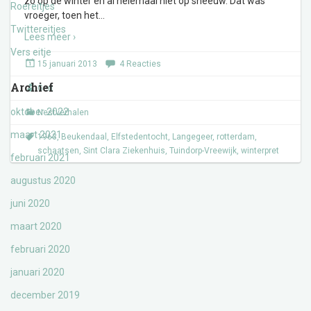
zo op de winter en al helemaal niet op sneeuw. Dat was
Roereitjes
vroeger, toen het
…
Twittereitjes
Lees meer ›
Vers eitje
15 januari 2013
4 Reacties
Archief
Gert
oktober 2022
Nestverhalen
maart 2021
1963
,
Beukendaal
,
Elfstedentocht
,
Langegeer
,
rotterdam
,
schaatsen
,
Sint Clara Ziekenhuis
,
Tuindorp-Vreewijk
,
winterpret
februari 2021
augustus 2020
juni 2020
maart 2020
februari 2020
januari 2020
december 2019