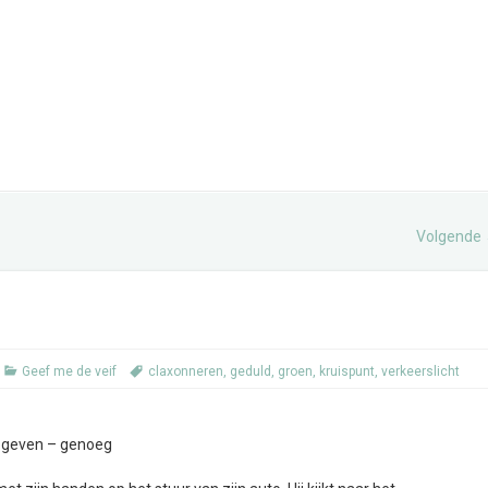
Volgende
Geef me de veif
claxonneren
,
geduld
,
groen
,
kruispunt
,
verkeerslicht
– geven – genoeg