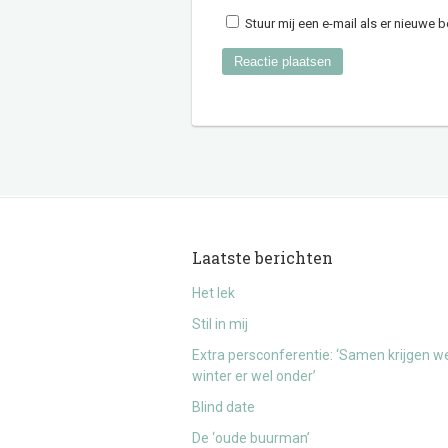
Stuur mij een e-mail als er nieuwe be
Laatste berichten
Het lek
Stil in mij
Extra persconferentie: ‘Samen krijgen w
winter er wel onder’
Blind date
De ‘oude buurman’