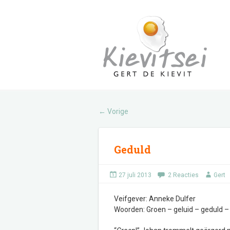
Vorige
←
Geduld
27 juli 2013
2 Reacties
Gert
Veifgever: Anneke Dulfer
Woorden: Groen – geluid – geduld 