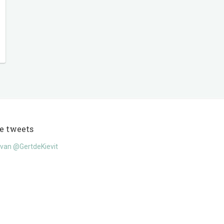
e tweets
van @GertdeKievit