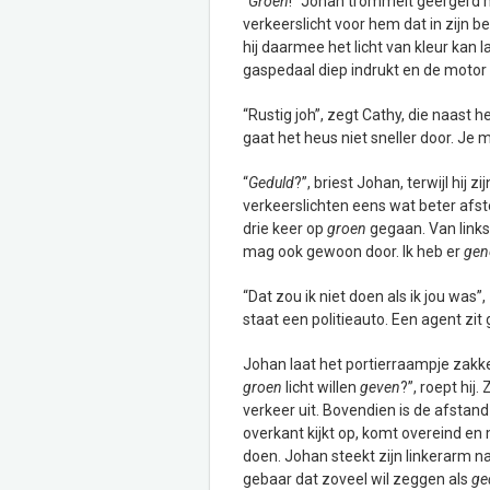
“
Groen
!” Johan trommelt geërgerd me
verkeerslicht voor hem dat in zijn be
hij daarmee het licht van kleur kan la
gaspedaal diep indrukt en de motor fl
“Rustig joh”, zegt Cathy, die naast
gaat het heus niet sneller door. J
“
Geduld
?”, briest Johan, terwijl hij z
verkeerslichten eens wat beter afstell
drie keer op
groen
gegaan. Van links
mag ook gewoon door. Ik heb er
gen
“Dat zou ik niet doen als ik jou was”
staat een politieauto. Een agent zit 
Johan laat het portierraampje zakken
groen
licht willen
geven
?”, roept hij
verkeer uit. Bovendien is de afstand
overkant kijkt op, komt overeind e
doen. Johan steekt zijn linkerarm na
gebaar dat zoveel wil zeggen als
ge