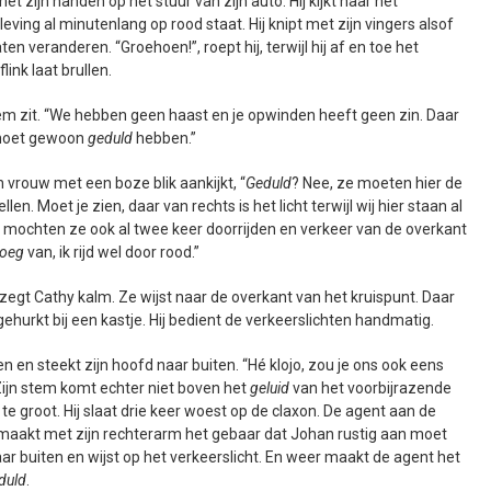
t zijn handen op het stuur van zijn auto. Hij kijkt naar het
leving al minutenlang op rood staat. Hij knipt met zijn vingers alsof
ten veranderen. “Groehoen!”, roept hij, terwijl hij af en toe het
ink laat brullen.
 hem zit. “We hebben geen haast en je opwinden heeft geen zin. Daar
e moet gewoon
geduld
hebben.”
ijn vrouw met een boze blik aankijkt, “
Geduld
? Nee, ze moeten hier de
en. Moet je zien, daar van rechts is het licht terwijl wij hier staan al
 mochten ze ook al twee keer doorrijden en verkeer van de overkant
oeg
van, ik rijd wel door rood.”
, zegt Cathy kalm. Ze wijst naar de overkant van het kruispunt. Daar
gehurkt bij een kastje. Hij bedient de verkeerslichten handmatig.
 en steekt zijn hoofd naar buiten. “Hé klojo, zou je ons ook eens
. Zijn stem komt echter niet boven het
geluid
van het voorbijrazende
 te groot. Hij slaat drie keer woest op de claxon. De agent aan de
n maakt met zijn rechterarm het gebaar dat Johan rustig aan moet
ar buiten en wijst op het verkeerslicht. En weer maakt de agent het
duld
.