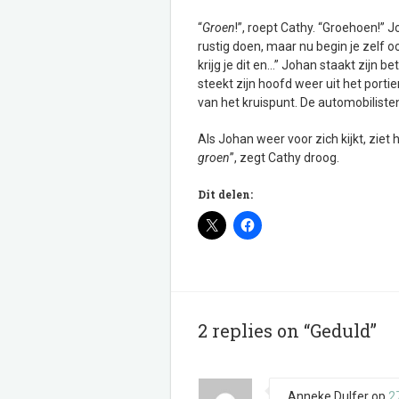
“
Groen
!”, roept Cathy. “Groehoen!” Jo
rustig doen, maar nu begin je zelf
krijg je dit en…” Johan staakt zijn
steekt zijn hoofd weer uit het porti
van het kruispunt. De automobilis
Als Johan weer voor zich kijkt, ziet 
groen
”, zegt Cathy droog.
Dit delen:
2 replies on “Geduld”
Anneke Dulfer
op
27