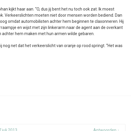
han kijkt haar aan. “O, dus jij bent het nu toch ook zat. Ik moest
 ook. Verkeerslichten moeten niet door mensen worden bediend. Dan
 betoog omdat automobilisten achter hem beginnen te claxonneren. Hij
erraampje en wijst met zijn linkerarm naar de agent aan de overkant
ten achter hem maken met hun armen wilde gebaren.
hij nog net dat het verkeerslicht van oranje op rood springt. “Het was
 juli 2013
Antwoorden
↓