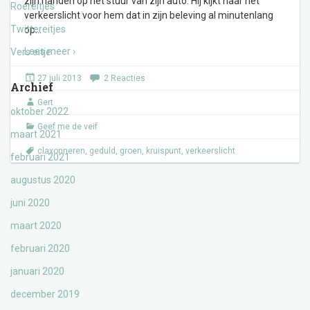
zijn handen op het stuur van zijn auto. Hij kijkt naar het
Roereitjes
verkeerslicht voor hem dat in zijn beleving al minutenlang
Twittereitjes
op
…
Lees meer ›
Vers eitje
27 juli 2013
2 Reacties
Archief
Gert
oktober 2022
Geef me de veif
maart 2021
claxonneren
,
geduld
,
groen
,
kruispunt
,
verkeerslicht
februari 2021
augustus 2020
juni 2020
maart 2020
februari 2020
januari 2020
december 2019