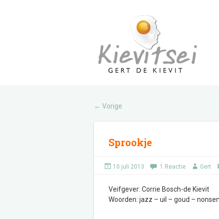
Vorige
←
Sprookje
10 juli 2013
1 Reactie
Gert
Veifgever: Corrie Bosch-de Kievit
Woorden: jazz – uil – goud – nonse