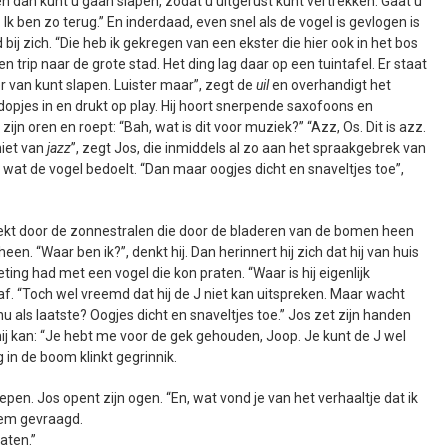
n dan kunt u gaan slapen, zodat u uitgerust kunt vertrekken. Gaat u
. Ik ben zo terug.” En inderdaad, even snel als de vogel is gevlogen is
d bij zich. “Die heb ik gekregen van een ekster die hier ook in het bos
rip naar de grote stad. Het ding lag daar op een tuintafel. Er staat
r van kunt slapen. Luister maar”, zegt de
uil
en overhandigt het
dopjes in en drukt op play. Hij hoort snerpende saxofoons en
zijn oren en roept: “Bah, wat is dit voor muziek?” “Azz, Os. Dit is azz.
niet van
jazz
”, zegt Jos, die inmiddels al zo aan het spraakgebrek van
t wat de vogel bedoelt. “Dan maar oogjes dicht en snaveltjes toe”,
ekt door de zonnestralen die door de bladeren van de bomen heen
een. “Waar ben ik?”, denkt hij. Dan herinnert hij zich dat hij van huis
ing had met een vogel die kon praten. “Waar is hij eigenlijk
af. “Toch wel vreemd dat hij de J niet kan uitspreken. Maar wacht
u als laatste? Oogjes dicht en snaveltjes toe.” Jos zet zijn handen
hij kan: “Je hebt me voor de gek gehouden, Joop. Je kunt de J wel
 in de boom klinkt gegrinnik.
epen. Jos opent zijn ogen. “En, wat vond je van het verhaaltje dat ik
hem gevraagd.
aten.”