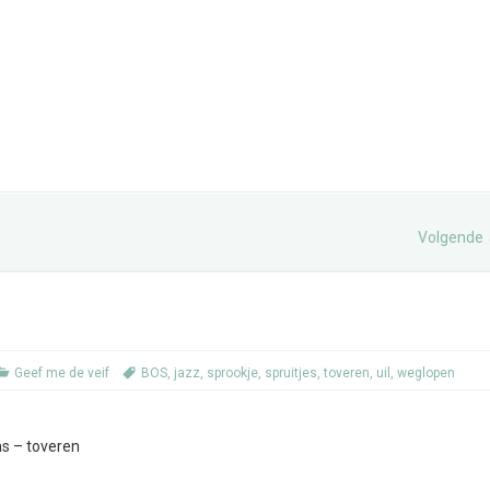
Volgende
Geef me de veif
BOS
,
jazz
,
sprookje
,
spruitjes
,
toveren
,
uil
,
weglopen
ns – toveren