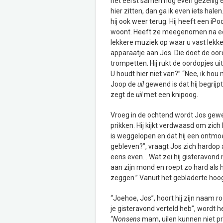
het eerst samen nog even gezellig e
hier zitten, dan ga ik even iets halen
hij ook weer terug. Hij heeft een iPo
woont. Heeft ze meegenomen na een t
lekkere muziek op waar u vast lekke
apparaatje aan Jos. Die doet de oor
trompetten. Hij rukt de oordopjes uit 
U houdt hier niet van?” “Nee, ik hou 
Joop de
uil
gewend is dat hij begrijp
zegt de
uil
met een knipoog.
Vroeg in de ochtend wordt Jos gew
prikken. Hij kijkt verdwaasd om zich h
is weggelopen en dat hij een ontmoet
gebleven?”, vraagt Jos zich hardop 
eens even… Wat zei hij gisteravond n
aan zijn mond en roept zo hard als 
zeggen.” Vanuit het gebladerte hoog
“Joehoe, Jos”, hoort hij zijn naam ro
je gisteravond verteld heb”, wordt 
“
Nonsens
mam, uilen kunnen niet pr