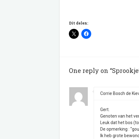
Dit delen:
One reply on “Sprookje
Corrie Bosch de Kiev
Gert.
Genoten van het ver
Leuk dat het bos (t
De opmerking : “gou
Ik heb grote bewond