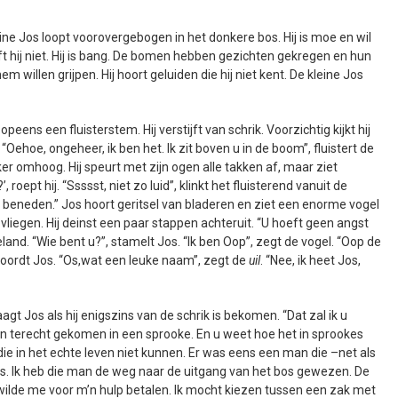
ine Jos loopt voorovergebogen in het donkere bos. Hij is moe en wil
ft hij niet. Hij is bang. De bomen hebben gezichten gekregen en hun
m willen grijpen. Hij hoort geluiden die hij niet kent. De kleine Jos
peens een fluisterstem. Hij verstijft van schrik. Voorzichtig kijkt hij
“Oehoe, ongeheer, ik ben het. Ik zit boven u in de boom”, fluistert de
ker omhoog. Hij speurt met zijn ogen alle takken af, maar ziet
oept hij. “Ssssst, niet zo luid”, klinkt het fluisterend vanuit de
 beneden.” Jos hoort geritsel van bladeren en ziet een enorme vogel
vliegen. Hij deinst een paar stappen achteruit. “U hoeft geen angst
geland. “Wie bent u?”, stamelt Jos. “Ik ben Oop”, zegt de vogel. “Oop de
twoordt Jos. “Os,wat een leuke naam”, zegt de
uil
. “Nee, ik heet Jos,
agt Jos als hij enigszins van de schrik is bekomen. “Dat zal ik u
ben terecht gekomen in een sprooke. En u weet hoe het in sprookes
ie in het echte leven niet kunnen. Er was eens een man die –net als
os. Ik heb die man de weg naar de uitgang van het bos gewezen. De
lde me voor m’n hulp betalen. Ik mocht kiezen tussen een zak met