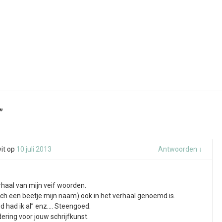
”
it
op
10 juli 2013
Antwoorden
↓
haal van mijn veif woorden.
och een beetje mijn naam) ook in het verhaal genoemd is.
d had ik al” enz…. Steengoed.
ering voor jouw schrijfkunst.