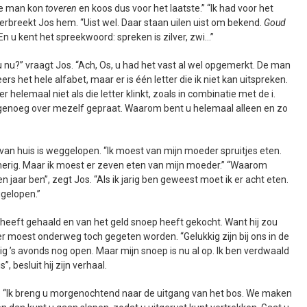
 de man kon
toveren
en koos dus voor het laatste.” “Ik had voor het
derbreekt Jos hem. “Uist wel. Daar staan uilen uist om bekend.
Goud
 En u kent het spreekwoord: spreken is zilver, zwi…”
u nu?” vraagt Jos. “Ach, Os, u had het vast al wel opgemerkt. De man
s het hele alfabet, maar er is één letter die ik niet kan uitspreken.
r helemaal niet als die letter klinkt, zoals in combinatie met de i.
 genoeg over mezelf gepraat. Waarom bent u helemaal alleen en zo
d van huis is weggelopen. “Ik moest van mijn moeder spruitjes eten.
es smerig. Maar ik moest er zeven eten van mijn moeder.” “Waarom
n jaar ben”, zegt Jos. “Als ik jarig ben geweest moet ik er acht eten.
ggelopen.”
eg heeft gehaald en van het geld snoep heeft gekocht. Want hij zou
r moest onderweg toch gegeten worden. “Gelukkig zijn bij ons in de
 ’s avonds nog open. Maar mijn snoep is nu al op. Ik ben verdwaald
”, besluit hij zijn verhaal.
gt: “Ik breng u morgenochtend naar de uitgang van het bos. We maken