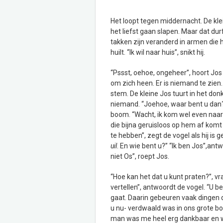
Het loopt tegen middernacht. De kle
het liefst gaan slapen. Maar dat dur
takken zijn veranderd in armen die he
huilt. “Ik wil naar huis”, snikt hij.
“Pssst, oehoe, ongeheer”, hoort Jos o
om zich heen. Er is niemand te zien. 
stem. De kleine Jos tuurt in het don
niemand. “Joehoe, waar bent u dan?’, r
boom. “Wacht, ik kom wel even naar
die bijna geruisloos op hem af komt 
te hebben”, zegt de vogel als hij is 
uil
. En wie bent u?” “Ik ben Jos”,an
niet Os”, roept Jos.
“Hoe kan het dat u kunt praten?”, vra
vertellen”, antwoordt de vogel. “U 
gaat. Daarin gebeuren vaak dingen d
u nu- verdwaald was in ons grote b
man was me heel erg dankbaar en wi