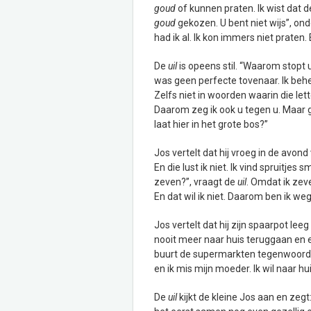
goud
of kunnen praten. Ik wist dat
goud
gekozen. U bent niet wijs”, on
had ik al. Ik kon immers niet praten.
De
uil
is opeens stil. “Waarom stopt 
was geen perfecte tovenaar. Ik beheer
Zelfs niet in woorden waarin die lette
Daarom zeg ik ook u tegen u. Maar
laat hier in het grote bos?”
Jos vertelt dat hij vroeg in de avon
En die lust ik niet. Ik vind spruitj
zeven?”, vraagt de
uil
. Omdat ik zeve
En dat wil ik niet. Daarom ben ik we
Jos vertelt dat hij zijn spaarpot le
nooit meer naar huis teruggaan en e
buurt de supermarkten tegenwoordig
en ik mis mijn moeder. Ik wil naar huis
De
uil
kijkt de kleine Jos aan en ze