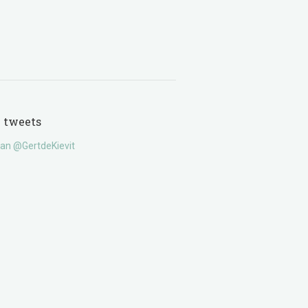
e tweets
an @GertdeKievit