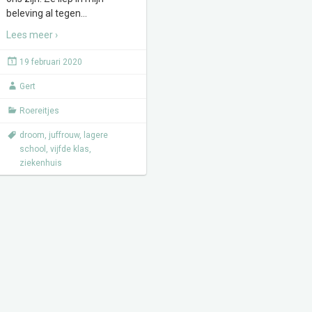
beleving al tegen
…
Lees meer ›
19 februari 2020
Gert
Roereitjes
droom
,
juffrouw
,
lagere
school
,
vijfde klas
,
ziekenhuis