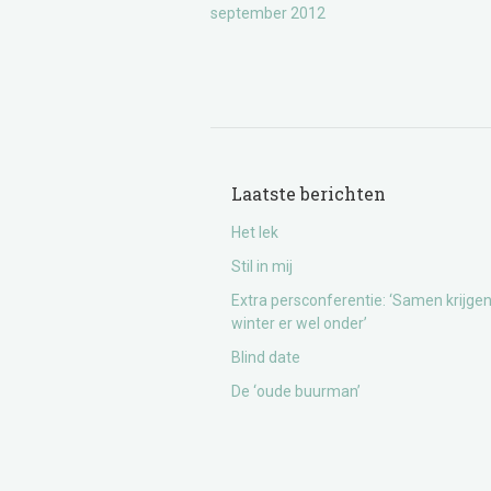
september 2012
Laatste berichten
Het lek
Stil in mij
Extra persconferentie: ‘Samen krijge
winter er wel onder’
Blind date
De ‘oude buurman’