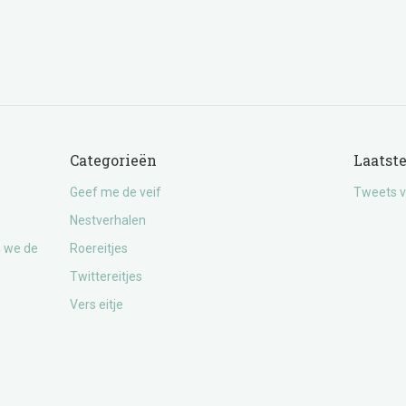
Categorieën
Laatst
Geef me de veif
Tweets v
Nestverhalen
n we de
Roereitjes
Twittereitjes
Vers eitje