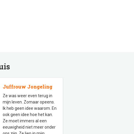
uis
Juffrouw Jongeling
Ze was weer even terug in
mijn leven. Zomaar opeens.
Ik heb geen idee waarom. En
ook geen idee hoe het kan.
Ze moet immers al een
eeuwigheid niet meer onder
ons zijn. Ze liep in mijn