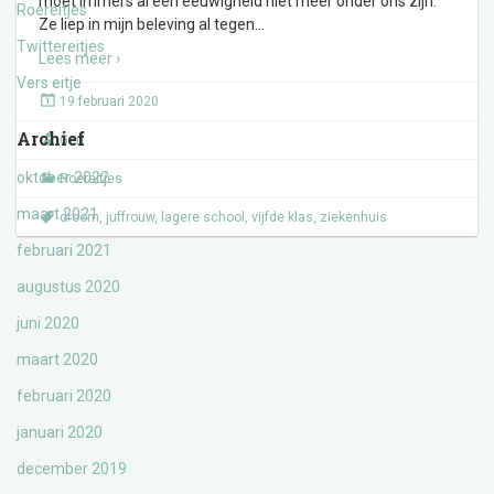
moet immers al een eeuwigheid niet meer onder ons zijn.
Roereitjes
Ze liep in mijn beleving al tegen
…
Twittereitjes
Lees meer ›
Vers eitje
19 februari 2020
Archief
Gert
oktober 2022
Roereitjes
maart 2021
droom
,
juffrouw
,
lagere school
,
vijfde klas
,
ziekenhuis
februari 2021
augustus 2020
juni 2020
maart 2020
februari 2020
januari 2020
december 2019