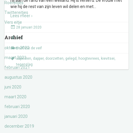
hij aan de rand van een weiland. Hij is verliefd. De vrouw met
Roereitjes
wie hij de rest van zijn leven wil delen en met
…
Twittereitjes
Lees meer ›
Vers eitje
28 januari 2020
Archief
Gert
oktober 2022
Geef me de veif
maart 2021
capriolen
,
dapper
,
doorzetten
,
gelegd
,
hoogtevrees
,
kievitsei
,
tegenslag
februari 2021
augustus 2020
juni 2020
maart 2020
februari 2020
januari 2020
december 2019