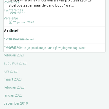
De klok wijst bijna vijf uur aan als Philip plotseling uit zijn
Roereitjes
stoel opstaat en naar de gang loopt. “Wat
…
Twittereitjes
Lees meer ›
Vers eitje
26 januari 2020
Archief
Gert
oktober 2022
Geef me de veif
maart 2021
dementie
,
je
,
polsbandje
,
uur
,
vijf
,
vrijdagmiddag
,
weet
februari 2021
augustus 2020
juni 2020
maart 2020
februari 2020
januari 2020
december 2019