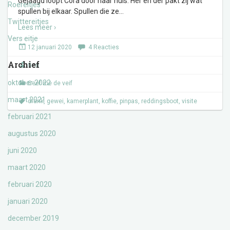
Gejaagd loopt Cora door haar huis. Her en der pakt zij wat
Roereitjes
spullen bij elkaar. Spullen die ze
…
Twittereitjes
Lees meer ›
Vers eitje
12 januari 2020
4 Reacties
Archief
Gert
oktober 2022
Geef me de veif
maart 2021
drank
,
gewei
,
kamerplant
,
koffie
,
pinpas
,
reddingsboot
,
visite
februari 2021
augustus 2020
juni 2020
maart 2020
februari 2020
januari 2020
december 2019