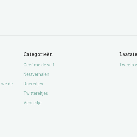
Categorieën
Laatst
Geef me de veif
Tweets v
Nestverhalen
n we de
Roereitjes
Twittereitjes
Vers eitje