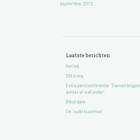
september 2012
Laatste berichten
Het lek
Stil in mij
Extra persconferentie: ‘Samen krijge
winter er wel onder’
Blind date
De ‘oude buurman’