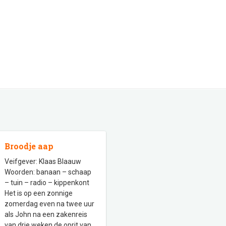
Broodje aap
Veifgever: Klaas Blaauw
Woorden: banaan – schaap
– tuin – radio – kippenkont
Het is op een zonnige
zomerdag even na twee uur
als John na een zakenreis
van drie weken de oprit van