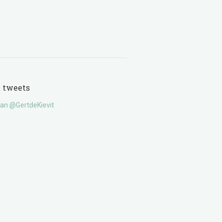
e tweets
an @GertdeKievit