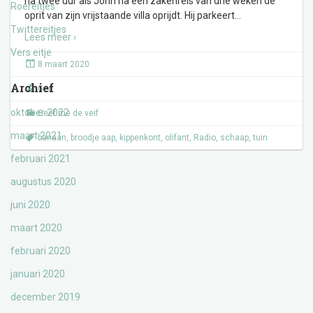
na twee uur als John na een zakenreis van drie weken de
Roereitjes
oprit van zijn vrijstaande villa oprijdt. Hij parkeert
…
Twittereitjes
Lees meer ›
Vers eitje
8 maart 2020
Archief
Gert
oktober 2022
Geef me de veif
maart 2021
banaan
,
broodje aap
,
kippenkont
,
olifant
,
Radio
,
schaap
,
tuin
februari 2021
augustus 2020
juni 2020
maart 2020
februari 2020
januari 2020
december 2019