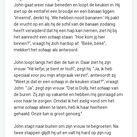
John gaat weer naar beneden en loopt de keuken in. Hij
ziet op de eettafel een broodje en een
banaan
liggen.
‘Vreemd’, denkt hij. ‘We hebben nooit bananen.’ Hij pakt
de vrucht op en als hij de schil van de
banaan
zodanig
heeft verwijderd dat hij een hap kan nemen, ziet hij bij
het aanrecht een
schaap
staan. “Hoe kom jij hier
binnen?”, vraagt hij zich hardop af. “Bèèè, bèèè”,
mekkert het
schaap
als antwoord.
John loopt langs het dier de
tuin
in. Daar ziet hij zijn
vrouw. “Hé liefje, je bent er toch”, zegt hij. “Ja, ik heb
speciaal voor jou mijn afspraak verzet”, antwoordt zij.
“Weet je dat er een
schaap
in de keuken staat?”, vraagt
John. “Ja”, zegt zijn vrouw. “Dat is Dolly, het
schaap
van
de buren. Zij zijn op vakantie en hebben mij gevraagd om
voor haar te zorgen. Omdat ik het zielig vond om het
arme
schaap
alleen te laten, heb ik haar hierheen
gehaald. Onze
tuin
is groot genoeg.”
John stapt naar buiten om zijn vrouw te begroeten. Na
twee stappen glijdt hij uit en valt hij hard op zijn rug.