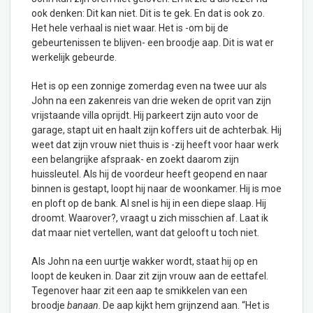
ook denken: Dit kan niet. Dit is te gek. En dat is ook zo.
Het hele verhaal is niet waar. Het is -om bij de
gebeurtenissen te blijven- een broodje aap. Dit is wat er
werkelijk gebeurde.
Het is op een zonnige zomerdag even na twee uur als
John na een zakenreis van drie weken de oprit van zijn
vrijstaande villa oprijdt. Hij parkeert zijn auto voor de
garage, stapt uit en haalt zijn koffers uit de achterbak. Hij
weet dat zijn vrouw niet thuis is -zij heeft voor haar werk
een belangrijke afspraak- en zoekt daarom zijn
huissleutel. Als hij de voordeur heeft geopend en naar
binnen is gestapt, loopt hij naar de woonkamer. Hij is moe
en ploft op de bank. Al snel is hij in een diepe slaap. Hij
droomt. Waarover?, vraagt u zich misschien af. Laat ik
dat maar niet vertellen, want dat gelooft u toch niet.
Als John na een uurtje wakker wordt, staat hij op en
loopt de keuken in. Daar zit zijn vrouw aan de eettafel.
Tegenover haar zit een aap te smikkelen van een
broodje
banaan
. De aap kijkt hem grijnzend aan. “Het is