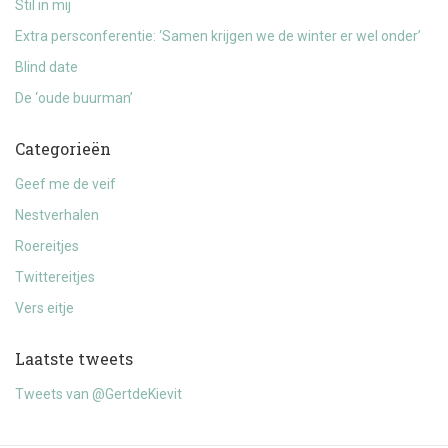
Stil in mij
Extra persconferentie: ‘Samen krijgen we de winter er wel onder’
Blind date
De ‘oude buurman’
Categorieën
Geef me de veif
Nestverhalen
Roereitjes
Twittereitjes
Vers eitje
Laatste tweets
Tweets van @GertdeKievit