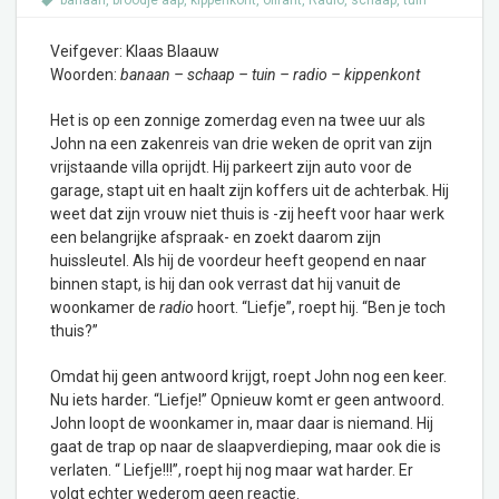
banaan
,
broodje aap
,
kippenkont
,
olifant
,
Radio
,
schaap
,
tuin
Veifgever: Klaas Blaauw
Woorden:
banaan – schaap – tuin – radio – kippenkont
Het is op een zonnige zomerdag even na twee uur als
John na een zakenreis van drie weken de oprit van zijn
vrijstaande villa oprijdt. Hij parkeert zijn auto voor de
garage, stapt uit en haalt zijn koffers uit de achterbak. Hij
weet dat zijn vrouw niet thuis is -zij heeft voor haar werk
een belangrijke afspraak- en zoekt daarom zijn
huissleutel. Als hij de voordeur heeft geopend en naar
binnen stapt, is hij dan ook verrast dat hij vanuit de
woonkamer de
radio
hoort. “Liefje”, roept hij. “Ben je toch
thuis?”
Omdat hij geen antwoord krijgt, roept John nog een keer.
Nu iets harder. “Liefje!” Opnieuw komt er geen antwoord.
John loopt de woonkamer in, maar daar is niemand. Hij
gaat de trap op naar de slaapverdieping, maar ook die is
verlaten. “ Liefje!!!”, roept hij nog maar wat harder. Er
volgt echter wederom geen reactie.