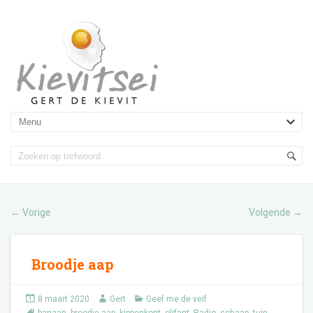
Vorige
Volgende
←
→
Broodje aap
8 maart 2020
Gert
Geef me de veif