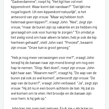
“Gadverdamme”, roept hij. “Het ligt hier vol met
kippenstront. Waar komt dat vandaan?” “Dat lijkt me
nogal logisch. Uit een
kippenkont
natuurlijk”, is het
antwoord van zijn vrouw. “Maar wij hebben toch
helemaal geen kippen?”, vraagt John. “Nee”, zegt zijn
vrouw, “maar de buren zijn op vakantie en ze hebben mij
gevraagd om ook voor hun kip te zorgen.” “En omdat je
het zielig vond om haar alleen te laten, heb je ook die kip
hierheen gehaald”, stelt John vast. “Precies!”, beaamt
zijn vrouw. “Onze tuin is groot genoeg.”
“Heb je nog meer verrassingen voor me?”, vraagt John
terwijl hij de
banaan
naar zijn mond brengt om nog een
hap te nemen. “Stop. Niet doen”, roept zijn vrouw. John
kijkt haar aan. “Waarom niet?”, vraagt hij. “De aap van de
buren zal ook zo wel komen”, antwoordt zijn vrouw. “De
aap van de buren?”, vraagt John verbaasd. “Ja”, zegt zijn
vrouw. “Hij zit nu in een boom achterin de
tuin
. Hij zal zo
wel komen om te eten. Het broodje en de
banaan
zijn
voor hem. Is hij gek op.”
John kan zijn oren niet geloven. En ik zie u als lezer nu