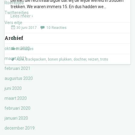
bereikt die rechtvaardigde dat wij de wijde wereld in zouden
Roereitjes
trekken. We waren immers 15. En dus hadden we
…
Twittereitjes
Lees meer ›
Vers eitje
30 juni 2017
10 Reacties
Archief
Gert
oktober 2022
Roereitjes
maart 2021
Azië
,
Backpacken
,
bonen plukken
,
dochter
,
reizen
,
trots
februari 2021
augustus 2020
juni 2020
maart 2020
februari 2020
januari 2020
december 2019