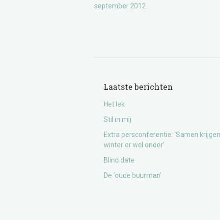
september 2012
Laatste berichten
Het lek
Stil in mij
Extra persconferentie: ‘Samen krijge
winter er wel onder’
Blind date
De ‘oude buurman’