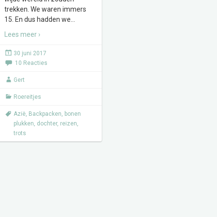
trekken. We waren immers
15. En dus hadden we
…
Lees meer ›
30 juni 2017
10 Reacties
Gert
Roereitjes
Azië
,
Backpacken
,
bonen
plukken
,
dochter
,
reizen
,
trots