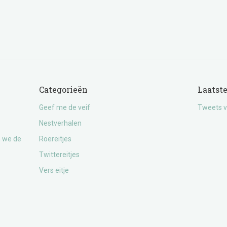
Categorieën
Laatst
Geef me de veif
Tweets v
Nestverhalen
n we de
Roereitjes
Twittereitjes
Vers eitje