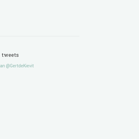
e tweets
an @GertdeKievit