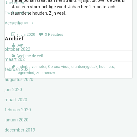
meter Johan staat aan het strand. Hij kijkt uit over de zee. Er
Roereitjes
staat een stormachtige wind. Johan heeft moeite zich
Twittereitjes
staande te houden. Zijn veel
…
Lees meer ›
Vers eitje
7 juni 2020
3 Reacties
Archief
Gert
oktober 2022
Geef me de veif
maart 2021
anderhalve meter
,
Corona-virus
,
cranberrygebak
,
huurfiets
,
februari 2021
tegenwind
,
zeemeeuw
augustus 2020
juni 2020
maart 2020
februari 2020
januari 2020
december 2019