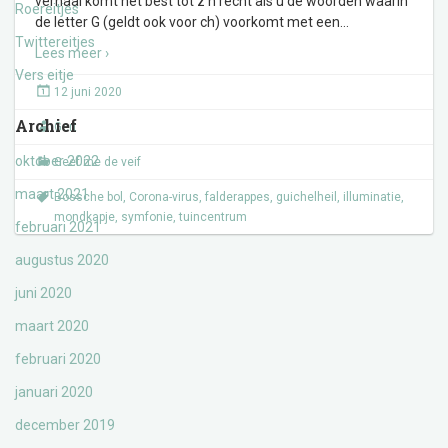
verhaal komt het best tot z’n recht als u de woorden waarin
Roereitjes
de letter G (geldt ook voor ch) voorkomt met een
…
Twittereitjes
Lees meer ›
Vers eitje
12 juni 2020
Archief
Gert
oktober 2022
Geef me de veif
maart 2021
Bossche bol
,
Corona-virus
,
falderappes
,
guichelheil
,
illuminatie
,
mondkapje
,
symfonie
,
tuincentrum
februari 2021
augustus 2020
juni 2020
maart 2020
februari 2020
januari 2020
december 2019