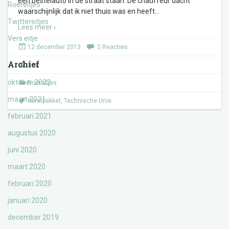
een bestelauto in de straat staan. De chauffeur dacht
Roereitjes
waarschijnlijk dat ik niet thuis was en heeft
…
Twittereitjes
Lees meer ›
Vers eitje
12 december 2013
2 Reacties
Archief
Gert
oktober 2022
Roereitjes
maart 2021
Kerstpakket
,
Technische Unie
februari 2021
augustus 2020
juni 2020
maart 2020
februari 2020
januari 2020
december 2019