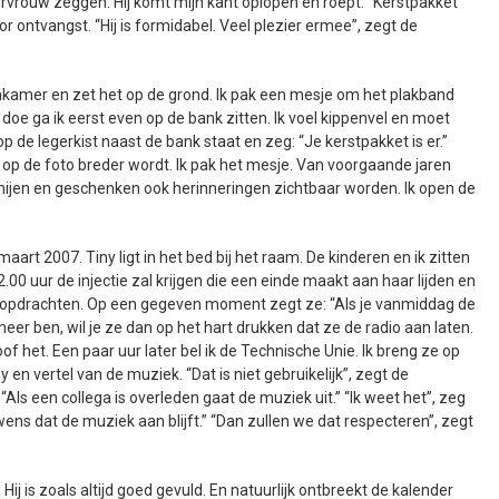
urvrouw zeggen. Hij komt mijn kant oplopen en roept: “Kerstpakket
or ontvangst. “Hij is formidabel. Veel plezier ermee”, zegt de
nkamer en zet het op de grond. Ik pak een mesje om het plakband
 doe ga ik eerst even op de bank zitten. Ik voel kippenvel en moet
 op de legerkist naast de bank staat en zeg: “Je kerstpakket is er.”
ch op de foto breder wordt. Ik pak het mesje. Van voorgaande jaren
kernijen en geschenken ook herinneringen zichtbaar worden. Ik open de
art 2007. Tiny ligt in het bed bij het raam. De kinderen en ik zitten
.00 uur de injectie zal krijgen die een einde maakt aan haar lijden en
ei opdrachten. Op een gegeven moment zegt ze: “Als je vanmiddag de
meer ben, wil je ze dan op het hart drukken dat ze de radio aan laten.
of het. Een paar uur later bel ik de Technische Unie. Ik breng ze op
 en vertel van de muziek. “Dat is niet gebruikelijk”, zegt de
“Als een collega is overleden gaat de muziek uit.” “Ik weet het”, zeg
e wens dat de muziek aan blijft.” “Dan zullen we dat respecteren”, zegt
ij is zoals altijd goed gevuld. En natuurlijk ontbreekt de kalender