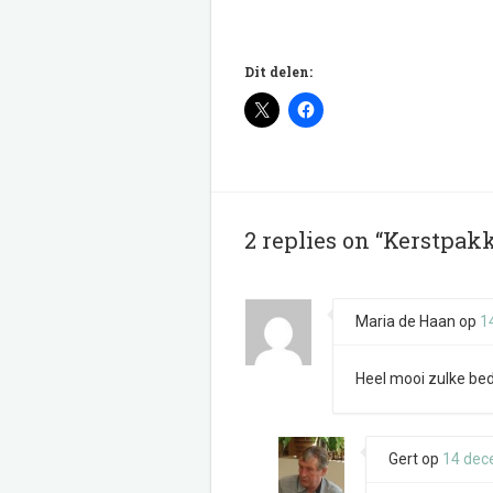
Dit delen:
2 replies on “Kerstpak
Maria de Haan
op
1
Heel mooi zulke bedr
Gert
op
14 dec