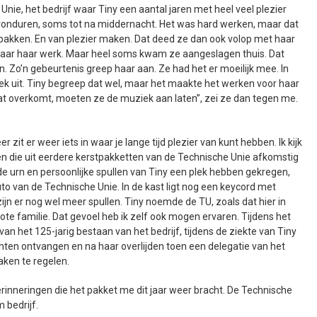
Unie, het bedrijf waar Tiny een aantal jaren met heel veel plezier
avonduren, soms tot na middernacht. Het was hard werken, maar dat
npakken. En van plezier maken. Dat deed ze dan ook volop met haar
er naar haar werk. Maar heel soms kwam ze aangeslagen thuis. Dat
. Zo’n gebeurtenis greep haar aan. Ze had het er moeilijk mee. In
iek uit. Tiny begreep dat wel, maar het maakte het werken voor haar
wat overkomt, moeten ze de muziek aan laten”, zei ze dan tegen me.
er zit er weer iets in waar je lange tijd plezier van kunt hebben. Ik kijk
en die uit eerdere kerstpakketten van de Technische Unie afkomstig
 de urn en persoonlijke spullen van Tiny een plek hebben gekregen,
to van de Technische Unie. In de kast ligt nog een keycord met
ijn er nog wel meer spullen. Tiny noemde de TU, zoals dat hier in
ote familie. Dat gevoel heb ik zelf ook mogen ervaren. Tijdens het
van het 125-jarig bestaan van het bedrijf, tijdens de ziekte van Tiny
chten ontvangen en na haar overlijden toen een delegatie van het
aken te regelen.
erinneringen die het pakket me dit jaar weer bracht. De Technische
 bedrijf.