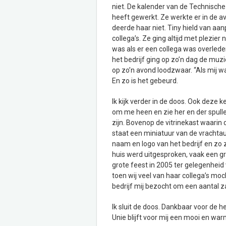
niet. De kalender van de Technische 
heeft gewerkt. Ze werkte er in de 
deerde haar niet. Tiny hield van aa
collega’s. Ze ging altijd met plezi
was als er een collega was overleden
het bedrijf ging op zo’n dag de muz
op zo’n avond loodzwaar. “Als mij 
En zo is het gebeurd.
Ik kijk verder in de doos. Ook deze ke
om me heen en zie her en der spull
zijn. Bovenop de vitrinekast waarin
staat een miniatuur van de vrachtau
naam en logo van het bedrijf en zo z
huis werd uitgesproken, vaak een gr
grote feest in 2005 ter gelegenheid 
toen wij veel van haar collega’s mo
bedrijf mij bezocht om een aantal z
Ik sluit de doos. Dankbaar voor de h
Unie blijft voor mij een mooi en warm