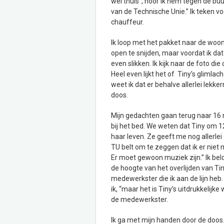
wel thuis”, hoor ik hem tegen de bu
van de Technische Unie.” Ik teken vo
chauffeur.
Ik loop met het pakket naar de woo
open te snijden, maar voordat ik dat
even slikken. Ik kijk naar de foto die
Heel even lijkt het of Tiny’s glimla
weet ik dat er behalve allerlei lek
doos.
Mijn gedachten gaan terug naar 16 ma
bij het bed. We weten dat Tiny om 12
haar leven. Ze geeft me nog allerl
TU belt om te zeggen dat ik er niet 
Er moet gewoon muziek zijn.” Ik belo
de hoogte van het overlijden van Tiny
medewerkster die ik aan de lijn heb. 
ik, “maar het is Tiny’s uitdrukkelijk
de medewerkster.
Ik ga met mijn handen door de doos. H