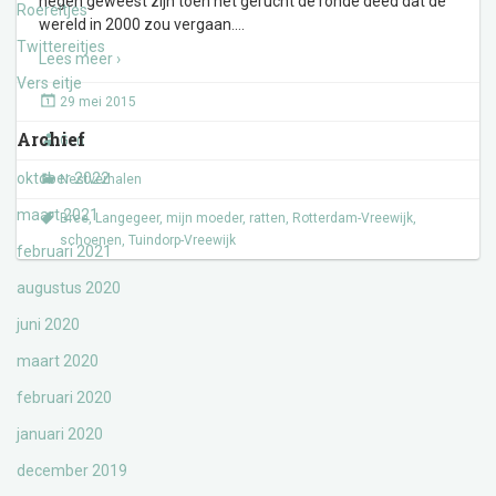
negen geweest zijn toen het gerucht de ronde deed dat de
Roereitjes
wereld in 2000 zou vergaan.
…
Twittereitjes
Lees meer ›
Vers eitje
29 mei 2015
Archief
Gert
oktober 2022
Nestverhalen
maart 2021
Bree
,
Langegeer
,
mijn moeder
,
ratten
,
Rotterdam-Vreewijk
,
schoenen
,
Tuindorp-Vreewijk
februari 2021
augustus 2020
juni 2020
maart 2020
februari 2020
januari 2020
december 2019