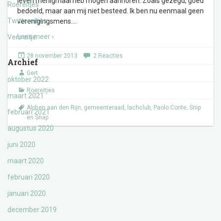
leven menigmaal heb mogen aanhoren. Zoals gezegd, goed
Roereitjes
bedoeld, maar aan mij niet besteed. Ik ben nu eenmaal geen
Twittereitjes
verenigingsmens.
…
Lees meer ›
Vers eitje
28 november 2013
2 Reacties
Archief
Gert
oktober 2022
Roereitjes
maart 2021
Alphen aan den Rijn
,
gemeenteraad
,
lachclub
,
Paolo Conte
,
Snip
februari 2021
en Snap
augustus 2020
juni 2020
maart 2020
februari 2020
januari 2020
december 2019