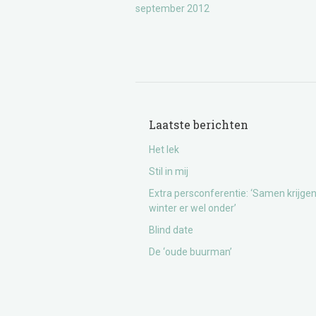
september 2012
Laatste berichten
Het lek
Stil in mij
Extra persconferentie: ‘Samen krijge
winter er wel onder’
Blind date
De ‘oude buurman’