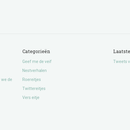
Categorieën
Laatst
Geef me de veif
Tweets v
Nestverhalen
n we de
Roereitjes
Twittereitjes
Vers eitje