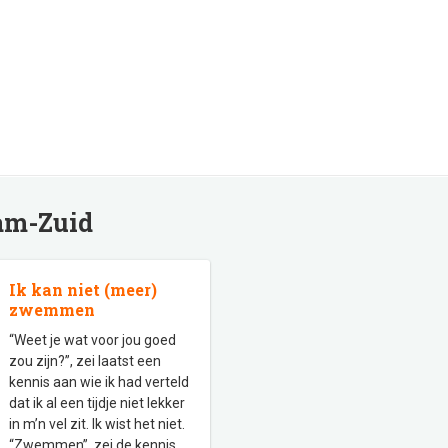
am-Zuid
Ik kan niet (meer)
zwemmen
“Weet je wat voor jou goed
zou zijn?”, zei laatst een
kennis aan wie ik had verteld
dat ik al een tijdje niet lekker
in m’n vel zit. Ik wist het niet.
“Zwemmen”, zei de kennis.