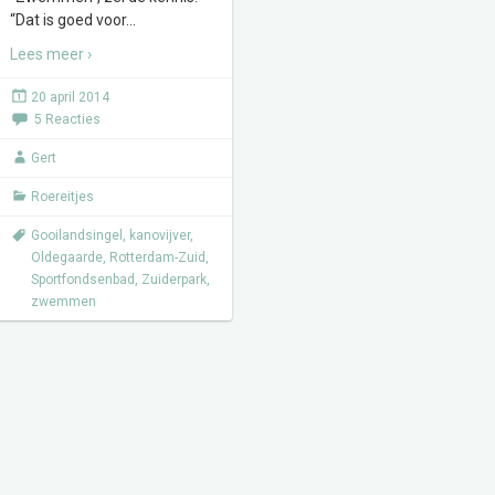
“Dat is goed voor
…
Lees meer ›
20 april 2014
5 Reacties
Gert
Roereitjes
Gooilandsingel
,
kanovijver
,
Oldegaarde
,
Rotterdam-Zuid
,
Sportfondsenbad
,
Zuiderpark
,
zwemmen