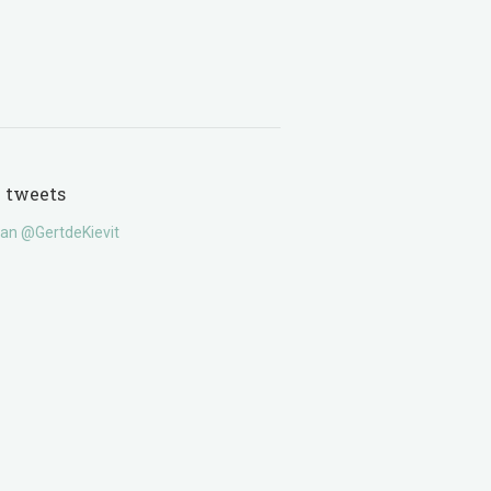
e tweets
an @GertdeKievit