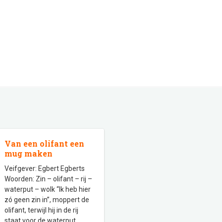
Van een olifant een
mug maken
Veifgever: Egbert Egberts
Woorden: Zin – olifant – rij –
waterput – wolk “Ik heb hier
zó geen zin in”, moppert de
olifant, terwijl hij in de rij
staat voor de waterput.