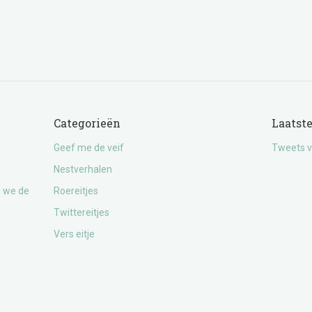
Categorieën
Laatst
Geef me de veif
Tweets v
Nestverhalen
n we de
Roereitjes
Twittereitjes
Vers eitje