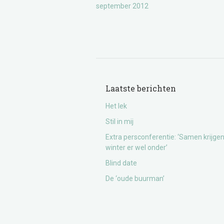
september 2012
Laatste berichten
Het lek
Stil in mij
Extra persconferentie: ‘Samen krijge
winter er wel onder’
Blind date
De ‘oude buurman’