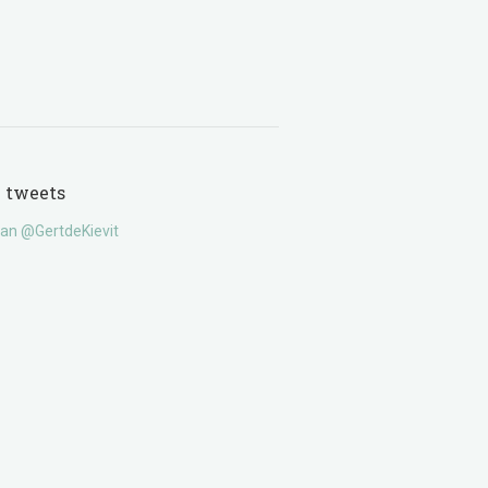
e tweets
an @GertdeKievit