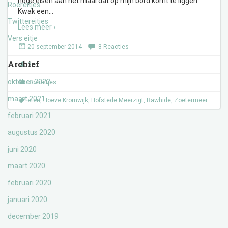
hoge eisen aan het maal dat op mijn bord komt te liggen.
Roereitjes
Kwak een
…
Twittereitjes
Lees meer ›
Vers eitje
20 september 2014
8 Reacties
Archief
Gert
oktober 2022
Roereitjes
maart 2021
eten
,
Hoeve Kromwijk
,
Hofstede Meerzigt
,
Rawhide
,
Zoetermeer
februari 2021
augustus 2020
juni 2020
maart 2020
februari 2020
januari 2020
december 2019