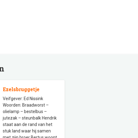
en
Ezelsbruggetje
Veifgever: Ed Nissink
Woorden: Braadworst –
olielamp – bestelbus –
jutezak – steunbalk Hendrik
staat aan de rand van het
stuk land waar hij samen
met zijn broer Bertus woont.