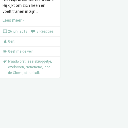
Hij kijkt om zich heen en
voelt tranen in zijn
…
Lees meer ›
26 juni 2013
3 Reacties
Gert
Geef me de veif
braadworst
,
ezelsbruggetje
,
ezelsoren
,
Nononono
,
Pipo
de Clown
,
steunbalk