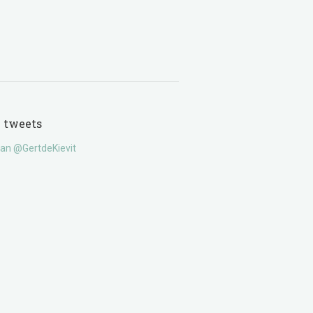
e tweets
an @GertdeKievit