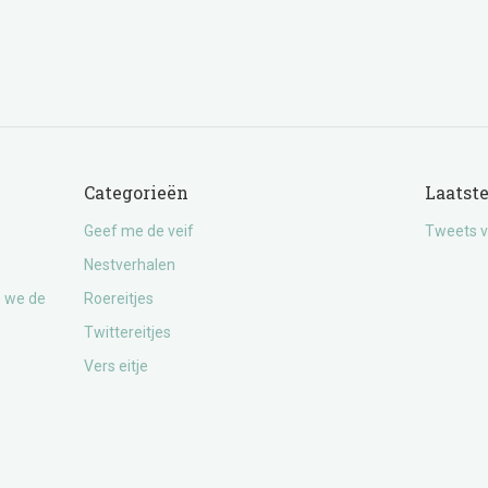
Categorieën
Laatst
Geef me de veif
Tweets v
Nestverhalen
n we de
Roereitjes
Twittereitjes
Vers eitje