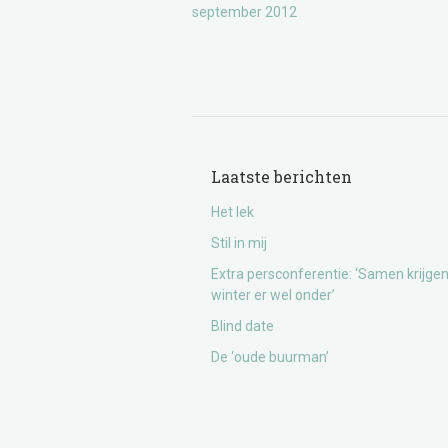
september 2012
Laatste berichten
Het lek
Stil in mij
Extra persconferentie: ‘Samen krijge
winter er wel onder’
Blind date
De ‘oude buurman’