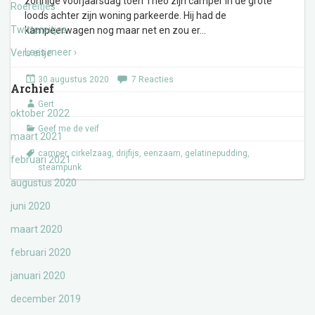
zonnige voorjaarsdag toen Theo zijn camper in de grote
Roereitjes
loods achter zijn woning parkeerde. Hij had de
Twittereitjes
kampeerwagen nog maar net en zou er
…
Lees meer ›
Vers eitje
30 augustus 2020
7 Reacties
Archief
Gert
oktober 2022
Geef me de veif
maart 2021
camper
,
cirkelzaag
,
drijfijs
,
eenzaam
,
gelatinepudding
,
februari 2021
steampunk
augustus 2020
juni 2020
maart 2020
februari 2020
januari 2020
december 2019