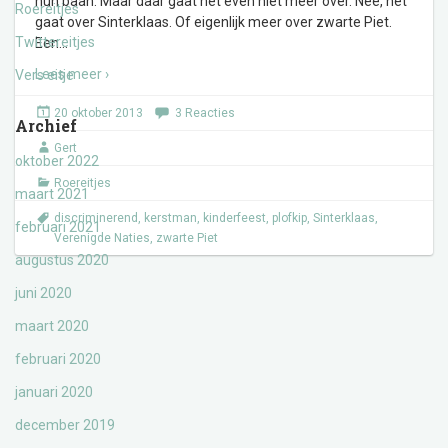
hun baan. Maar daar gaat het even niet meer over. Nee, het
Roereitjes
gaat over Sinterklaas. Of eigenlijk meer over zwarte Piet.
Twittereitjes
Een
…
Lees meer ›
Vers eitje
20 oktober 2013
3 Reacties
Archief
Gert
oktober 2022
Roereitjes
maart 2021
discriminerend
,
kerstman
,
kinderfeest
,
plofkip
,
Sinterklaas
,
februari 2021
Verenigde Naties
,
zwarte Piet
augustus 2020
juni 2020
maart 2020
februari 2020
januari 2020
december 2019