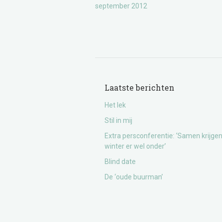
september 2012
Laatste berichten
Het lek
Stil in mij
Extra persconferentie: ‘Samen krijge
winter er wel onder’
Blind date
De ‘oude buurman’