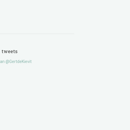
e tweets
an @GertdeKievit