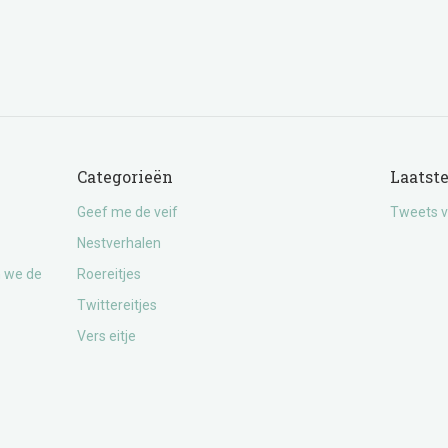
Categorieën
Laatst
Geef me de veif
Tweets v
Nestverhalen
n we de
Roereitjes
Twittereitjes
Vers eitje