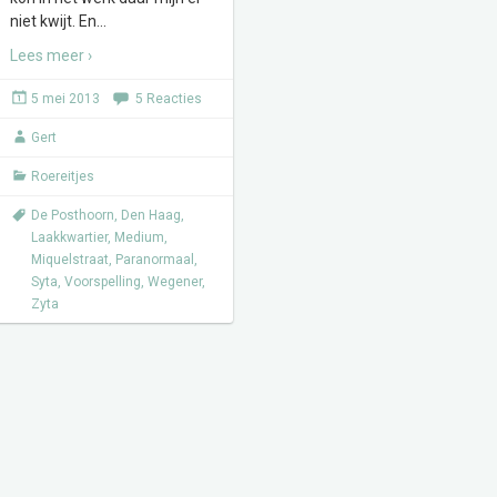
niet kwijt. En
…
Lees meer ›
5 mei 2013
5 Reacties
Gert
Roereitjes
De Posthoorn
,
Den Haag
,
Laakkwartier
,
Medium
,
Miquelstraat
,
Paranormaal
,
Syta
,
Voorspelling
,
Wegener
,
Zyta