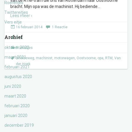
van de RTM-tram die ons van Rotterdam naar Oostvoorne
Roereitjes
bracht. Mijn opa was de machinist. Hij bediende
…
Twittereitjes
Lees meer ›
Vers eitje
16 februari 2014
1 Reactie
Archief
Gert
oktober 2022
Roereitjes
maart 2021
Brielseweg
,
machinist
,
motorwagen
,
Oostvoorne
,
opa
,
RTM
,
Van
der Hoek
februari 2021
augustus 2020
juni 2020
maart 2020
februari 2020
januari 2020
december 2019