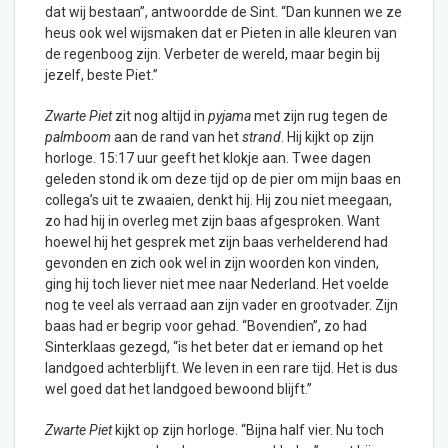
dat wij bestaan”, antwoordde de Sint. “Dan kunnen we ze
heus ook wel wijsmaken dat er Pieten in alle kleuren van
de regenboog zijn. Verbeter de wereld, maar begin bij
jezelf, beste Piet.”
Zwarte Piet
zit nog altijd in
pyjama
met zijn rug tegen de
palmboom
aan de rand van het
strand
. Hij kijkt op zijn
horloge. 15:17 uur geeft het klokje aan. Twee dagen
geleden stond ik om deze tijd op de pier om mijn baas en
collega’s uit te zwaaien, denkt hij. Hij zou niet meegaan,
zo had hij in overleg met zijn baas afgesproken. Want
hoewel hij het gesprek met zijn baas verhelderend had
gevonden en zich ook wel in zijn woorden kon vinden,
ging hij toch liever niet mee naar Nederland. Het voelde
nog te veel als verraad aan zijn vader en grootvader. Zijn
baas had er begrip voor gehad. “Bovendien”, zo had
Sinterklaas gezegd, “is het beter dat er iemand op het
landgoed achterblijft. We leven in een rare tijd. Het is dus
wel goed dat het landgoed bewoond blijft.”
Zwarte Piet
kijkt op zijn horloge. “Bijna half vier. Nu toch