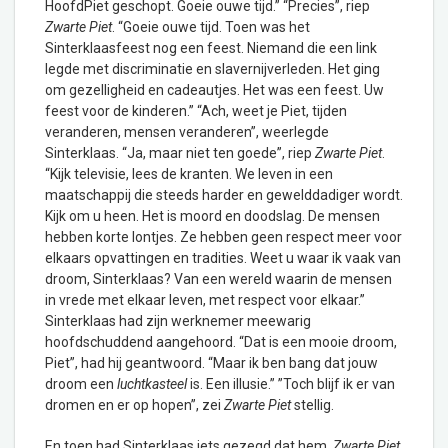
HoofdPiet geschopt. Goeie ouwe tijd.” “Precies”, riep
Zwarte Piet
. “Goeie ouwe tijd. Toen was het
Sinterklaasfeest nog een feest. Niemand die een link
legde met discriminatie en slavernijverleden. Het ging
om gezelligheid en cadeautjes. Het was een feest. Uw
feest voor de kinderen.” “Ach, weet je Piet, tijden
veranderen, mensen veranderen”, weerlegde
Sinterklaas. “Ja, maar niet ten goede”, riep
Zwarte Piet
.
“Kijk televisie, lees de kranten. We leven in een
maatschappij die steeds harder en gewelddadiger wordt.
Kijk om u heen. Het is moord en doodslag. De mensen
hebben korte lontjes. Ze hebben geen respect meer voor
elkaars opvattingen en tradities. Weet u waar ik vaak van
droom, Sinterklaas? Van een wereld waarin de mensen
in vrede met elkaar leven, met respect voor elkaar.”
Sinterklaas had zijn werknemer meewarig
hoofdschuddend aangehoord. “Dat is een mooie droom,
Piet”, had hij geantwoord. “Maar ik ben bang dat jouw
droom een
luchtkasteel
is. Een illusie.” ”Toch blijf ik er van
dromen en er op hopen”, zei
Zwarte Piet
stellig.
En toen had Sinterklaas iets gezegd dat hem,
Zwarte Piet
,