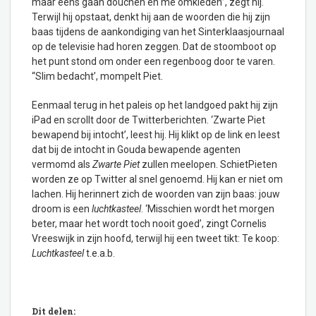
maar eens gaan douchen en me omkleden”, zegt hij.
Terwijl hij opstaat, denkt hij aan de woorden die hij zijn
baas tijdens de aankondiging van het Sinterklaasjournaal
op de televisie had horen zeggen. Dat de stoomboot op
het punt stond om onder een regenboog door te varen.
“Slim bedacht’, mompelt Piet.
Eenmaal terug in het paleis op het landgoed pakt hij zijn
iPad en scrollt door de Twitterberichten. ‘Zwarte Piet
bewapend bij intocht’, leest hij. Hij klikt op de link en leest
dat bij de intocht in Gouda bewapende agenten
vermomd als
Zwarte Piet
zullen meelopen. SchietPieten
worden ze op Twitter al snel genoemd. Hij kan er niet om
lachen. Hij herinnert zich de woorden van zijn baas: jouw
droom is een
luchtkasteel
. ‘Misschien wordt het morgen
beter, maar het wordt toch nooit goed’, zingt Cornelis
Vreeswijk in zijn hoofd, terwijl hij een tweet tikt: Te koop:
Luchtkasteel
t.e.a.b.
Dit delen: