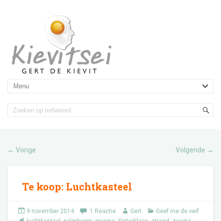
Vorige
Volgende
←
→
Te koop: Luchtkasteel
9 november 2014
1 Reactie
Gert
Geef me de veif