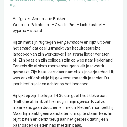
luchtkasteel
,
palmboom
,
pyjama
,
Sinterklaas
,
strand
,
zwarte
Piet
Veifgever: Annemarie Bakker
Woorden: Palmboom – Zwarte Piet – luchtkasteel –
pyjama – strand
Hij zit met zijn rug tegen een
palmboom
en kijkt uit over
het
strand
, dat deel uitmaakt van het uitgestrekte
landgoed van zijn werkgever. Het
strand
ligt er verlaten
bij. Zijn baas en zijn collega’s zijn op weg naar Nederland.
Een reis die al sinds mensenheugenis elk jaar wordt
gemaakt. Zijn baas viert daar namelijk zijn verjaardag. Hij
was er zelf ook altijd bij geweest, maar dit jaar niet. Dit
jaar bleef hij alleen achter op het landgoed.
Hij kijkt op zijn horloge. 14:30 uur geeft het klokje aan.
“Half drie al. En ik zit hier nog in mijn
pyjama
. Ik zal zo
maar eens gaan douchen en me omkleden”, mompelt hij.
Maar hij maakt geen aanstalten om op te staan. Nee, hij
blijft zitten en denkt terug aan het gesprek dat hij een
paar dagen geleden had met zijn baas.