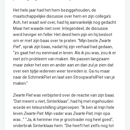
Het hele jaar had het hem beziggehouden, de
maatschappelijke discussie over hem en zijn collega’s.
Ach, het waait wel over, had hij aanvankelijk nog gedacht.
Maar het waaide niet over. Integendeel, de discussie
werd heviger en feller. Het deed hem pijn en hij besloot
om er met zijn baas over te praten. “Mijn beste
Zwarte
Piet
”, sprak zijn baas, nadat hij zijn verhaal had gedaan,
“zo gaat het nu eenmaal in leven. Als ik jou was, zou ik er
niet zo’n probleem van maken. We passen langzaam
maar zeker het een en ander aan en dan zul je zien dat
over een tijdje iedereen weer tevreden is. Ga nu maar
naar de SchminkPiet en laat een StroopwafelPiet van je
maken.”
Zwarte Piet
was verbijsterd over de reactie van zijn baas.
“Dat meent u niet, Sinterklaas”, had hij met ingehouden
woede en teleurstelling uitgeroepen. “Ik ben al mijn hele
leven
Zwarte Piet
. Mijn vader was
Zwarte Piet
, mijn opa
was…” “Ja, ik herinner me je grootvader nog heel goed”,
onderbrak Sinterklaas hem. “Die heeft het zelfs nog tot