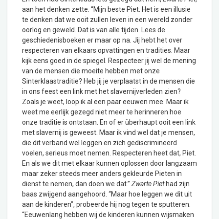
aan het denken zette. “Mijn beste Piet. Het is een illusie
te denken dat we ooit zullen leven in een wereld zonder
oorlog en geweld. Dat is van alle tijden. Lees de
geschiedenisboeken er maar op na. Jij hebt het over
respecteren van elkaars opvattingen en tradities. Maar
kijk eens goed in de spiegel. Respecteer jij wel de mening
van de mensen die moeite hebben met onze
Sinterklaastraditie? Heb jij je verplaatst in de mensen die
in ons feest een link met het slavernijverleden zien?
Zoals je weet, loop ik al een paar eeuwen mee. Maar ik
weet me eerlijk gezegd niet meer te herinneren hoe
onze traditie is ontstaan. En of er überhaupt ooit een link
met slavernij is geweest. Maar ik vind wel dat je mensen,
die dit verband wel leggen en zich gediscrimineerd
voelen, serieus moet nemen. Respecteren heet dat, Piet.
En als we dit met elkaar kunnen oplossen door langzaam
maar zeker steeds meer anders gekleurde Pieten in
dienst te nemen, dan doen we dat.”
Zwarte Piet
had zijn
baas zwijgend aangehoord. “Maar hoe leggen we dit uit
aan de kinderen”, probeerde hij nog tegen te sputteren.
“Eeuwenlang hebben wij de kinderen kunnen wijsmaken