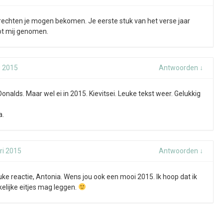
gerechten je mogen bekomen. Je eerste stuk van het verse jaar
ot mij genomen.
i 2015
Antwoorden
↓
nalds. Maar wel ei in 2015. Kievitsei. Leuke tekst weer. Gelukkig
a.
ri 2015
Antwoorden
↓
uke reactie, Antonia. Wens jou ook een mooi 2015. Ik hoop dat ik
elijke eitjes mag leggen.