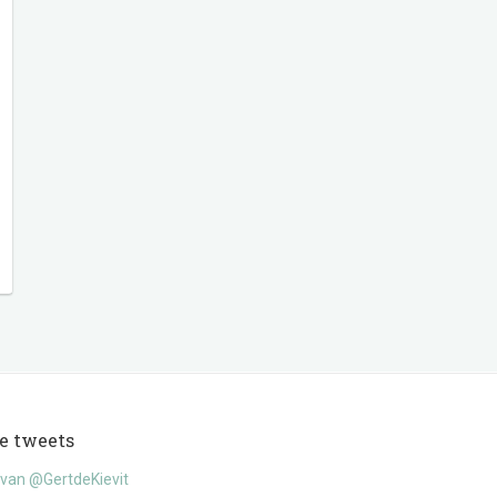
e tweets
van @GertdeKievit