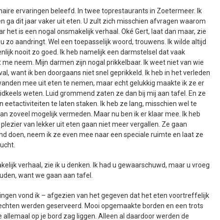
inaire ervaringen beleefd. In twee toprestaurants in Zoetermeer. Ik
ga dit jaar vaker uit eten. U zult zich misschien afvragen waarom
aar het is een nogal onsmakelijk verhaal. Oké Gert, laat dan maar, zie
u zo aandringt. Wel een toepasselijk woord, trouwens. Ik wilde altijd
nlijk nooit zo goed. Ik heb namelijk een darmstelsel dat vaak
t me neem. Mijn darmen zijn nogal prikkelbaar. Ik weet niet van wie
val, want ik ben doorgaans niet snel geprikkeld. Ik heb in het verleden
anden mee uit eten te nemen, maar echt gelukkig maakte ik ze er
uidkeels weten. Luid grommend zaten ze dan bij mij aan tafel. En ze
 eetactiviteiten te laten staken. Ik heb ze lang, misschien wel te
aan zoveel mogelijk vermeden. Maar nu ben ik er klaar mee. Ik heb
t plezier van lekker uit eten gaan niet meer vergallen. Ze gaan
nd doen, neem ik ze even mee naar een speciale ruimte en laat ze
lucht.
ijk verhaal, zie ik u denken. Ik had u gewaarschuwd, maar u vroeg
houden, want we gaan aan tafel.
ingen vond ik – afgezien van het gegeven dat het eten voortreffelijk
echten werden geserveerd. Mooi opgemaakte borden en een trots
je allemaal op je bord zag liggen. Alleen al daardoor werden de