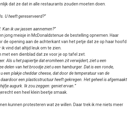
enlijk dat ze dat in alle restaurants zouden moeten doen.
. U heeft gereserveerd?”
el. Kan ik uw jassen aannemen?”
en jong meisje in McDonaldstenue de bestelling opnemen. Haar
r de opening aan de achterkant van het petje dat ze op haar hoofd
ik vind dat altijd leuk om te zien.
 met een dienblad dat ze voor je op tafel zet.
. Als u het papiertje dat eromheen zit verwijdert, ziet u een
 delen van het broodje ziet u een hamburger. Dat is een ronde,
t u een plakje cheddar cheese, dat door de temperatuur van de
daardoor een plasticstructuur heeft gekregen. Het geheel is afgemaakt
hijfje augurk. Ik zou zeggen: geniet ervan.”
 gerecht een heel klein beetje smaak.
darmen kunnen protesteren wat ze willen. Daar trek ik me niets meer