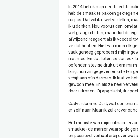
In 2014 heb ik mijn eerste echte cul
heb de smaak te pakken gekregen en 
nu pas. Dat wil ik u wel vertellen, m
ik u denken. Nou vooruit dan, omdat 
wel graag uit eten, maar durfde eige
afwijzend reageert als ik voedsel to
ze dat hebben. Niet van mij in elk ge
vaak genoeg geprobeerd mijn ingew
niet mee. En dat lieten ze dan ook l
oefenden stevige druk uit om mij m’n
lang, hun zin gegeven en uit eten g
schijt aan m’n darmen. Ik laat ze he
gewoon mee. En als ze heel vervele
daar uitrazen. Zij opgelucht, ik opge
Gadverdamme Gert, wat een onsmakel
er zelf naar. Maar ik zal erover op
Het mooiste van mijn culinaire ervar
smaakte- de manier waarop de ger
en passievol verhaal erbij over wat 