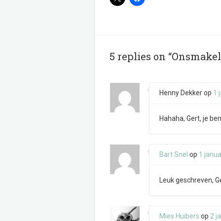
5 replies on “Onsmakel
Henny Dekker
op
1 
Hahaha, Gert, je ben
Bart Snel
op
1 janua
Leuk geschreven, G
Mies Huibers
op
2 j