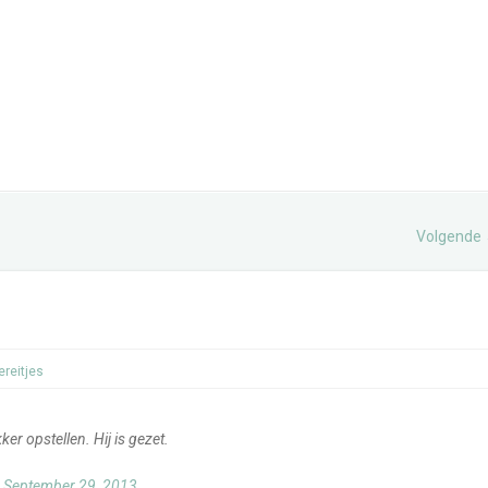
Volgende
ereitjes
r opstellen. Hij is gezet.
)
September 29, 2013