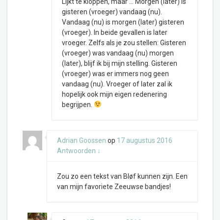
Lijkt te kloppen, maar … Morgen (later) is
gisteren (vroeger) vandaag (nu).
Vandaag (nu) is morgen (later) gisteren
(vroeger). In beide gevallen is later
vroeger. Zelfs als je zou stellen: Gisteren
(vroeger) was vandaag (nu) morgen
(later), blijf ik bij mijn stelling. Gisteren
(vroeger) was er immers nog geen
vandaag (nu). Vroeger of later zal ik
hopelijk ook mijn eigen redenering
begrijpen.
Adrian Goossen
op
17 augustus 2016
Antwoorden
↓
Zou zo een tekst van Bløf kunnen zijn. Een
van mijn favoriete Zeeuwse bandjes!