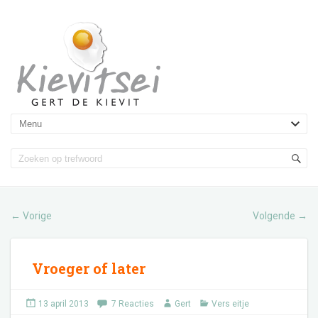
Vorige
Volgende
←
→
Vroeger of later
13 april 2013
7 Reacties
Gert
Vers eitje