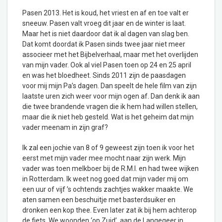
Pasen 2013. Het is koud, het vriest en af en toe valt er
sneeuw. Pasen valt vroeg dit jaar en de winter is laat.
Maar het is niet daardoor dat ik al dagen van slag ben.
Dat komt doordat ik Pasen sinds twee jaar niet meer
associeer met het Bijbelverhaal, maar met het overlijden
van mijn vader. Ook al viel Pasen toen op 24 en 25 april
en was het bloedheet. Sinds 2011 zijn de paasdagen
voor mij mijn Pa’s dagen. Dan speelt de hele film van zijn
laatste uren zich weer voor mijn ogen af. Dan denk ik aan
die twee brandende vragen die ik hem had willen stellen,
maar die ik niet heb gesteld. Wat is het geheim dat mijn
vader meenam in zijn graf?
Ik zal een jochie van 8 of 9 geweest zijn toen ik voor het
eerst met mijn vader mee mocht naar zijn werk. Mijn
vader was toen melkboer bij de R.M.I. en had twee wijken
in Rotterdam. Ik weet nog goed dat mijn vader mij om
een uur of vijf ’s ochtends zachtjes wakker maakte. We
aten samen een beschuitje met basterdsuiker en
dronken een kop thee. Even later zat ik bij hem achterop
de fiets. We woonden ‘op Zuid’, aan de Langegeer in