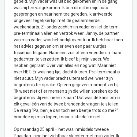
gebeld. Mijn vader was uit bed gekomen en in de gang
was hij ten val gekomen. Ik ben direct in mijn auto
gesprongen en naar hem toe gereden. Ik arriveerde
ongeveer tegelijkertijd met de gealarmeerde
weekendarts. Zij onderzocht mijn vader en liet de term
pre-terminaal vallen en vertrok weer. Janny, de partner
van mijn vader, was behoorlijk overstuur. Ik heb haar toen
het advies gegeven om er even een paar uurtjes
tussenuit te gaan. Naar een zus of een vriendin om haar
gedachten te verzetten. Ik bleef bij mijn vader. We
hebben gepraat. Over van alles en nog wat. Maar niet
over HET. Er was nog tijd, dacht ik toen. Pre-terminaal is
niet acuut. Mijn vader bracht uiteraard wel weer zijn
begrafenis ter sprake. Op een gegeven moment zei hij:
“Ik weet niet of er mensen zijn die willen spreken op de
begrafenis. Jij wel, neem ik aan.” Dat was dé kans om in
elk geval één van de twee brandende vragen te stellen.
De vraag “Pa, ben je dan toch een beetje trots op me?”
brandde op mijn lippen, maar ik stelde ‘m niet.
Op maandag 25 april – het was inmiddels tweede
Paasdag- ging het zichtbaar slechter met mijn vader. Ik