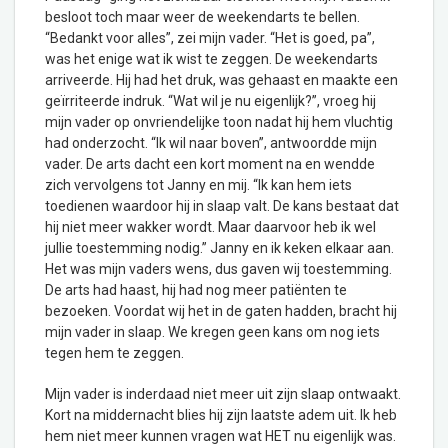
besloot toch maar weer de weekendarts te bellen.
“Bedankt voor alles”, zei mijn vader. “Het is goed, pa”,
was het enige wat ik wist te zeggen. De weekendarts
arriveerde. Hij had het druk, was gehaast en maakte een
geïrriteerde indruk. “Wat wil je nu eigenlijk?”, vroeg hij
mijn vader op onvriendelijke toon nadat hij hem vluchtig
had onderzocht. “Ik wil naar boven”, antwoordde mijn
vader. De arts dacht een kort moment na en wendde
zich vervolgens tot Janny en mij. “Ik kan hem iets
toedienen waardoor hij in slaap valt. De kans bestaat dat
hij niet meer wakker wordt. Maar daarvoor heb ik wel
jullie toestemming nodig.” Janny en ik keken elkaar aan.
Het was mijn vaders wens, dus gaven wij toestemming.
De arts had haast, hij had nog meer patiënten te
bezoeken. Voordat wij het in de gaten hadden, bracht hij
mijn vader in slaap. We kregen geen kans om nog iets
tegen hem te zeggen.
Mijn vader is inderdaad niet meer uit zijn slaap ontwaakt.
Kort na middernacht blies hij zijn laatste adem uit. Ik heb
hem niet meer kunnen vragen wat HET nu eigenlijk was.