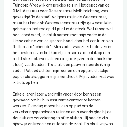
Tuindorp-Vreewijk om precies te zijn. Het depot van de
R.M.I. dat staat voor Rotterdamse Melk Inrichting, was
gevestigd ‘in de stad’. Volgens mij in de Wagenstraat,
maar het kan ook Westewagenstraat zijn geweest. Mijn
geheugen laat me op dit punt in de steek. Wat ik nog wel
heel goed weet, is dat ik samen met mijn vader in de
kleine cabine van de ‘ijzeren hond’ door het centrum van
Rotterdam ‘scheurde’. Mijn vader was zeer bedreven in
het besturen van het karretje en soms mocht ik op een
recht stuk ook even alleen die grote ijzeren driehoek (het
stuur) vasthouden. Trots als een pauw imiteerde ik mijn
vader. Potlood achter mijn oor en een opgerold stukje
papier als shaggie in mijn mondhoek. Mijn vader, wat was
ik trots op hem.
Enkele jaren later werd mijn vader door kennissen
gevraagd om bij hun assurantiekantoor te komen
werken. Overdag moest hij dan op pad om de
verzekeringspenningen te innen en ’s avonds ging hij de
deur uit om verzekeringen af te sluiten. Hij haalde zijn
rijbewijs en kreeg een auto van de zaak. En als ik vrij was