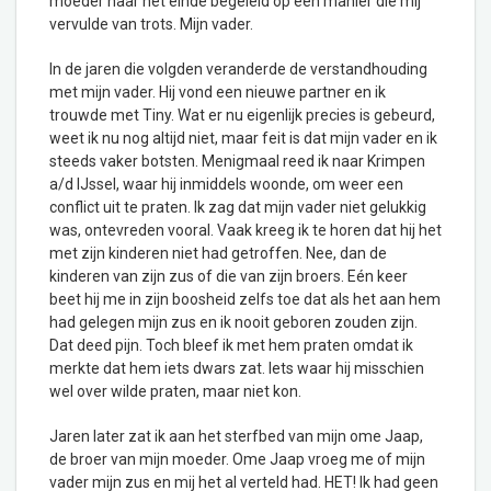
moeder naar het einde begeleid op een manier die mij
vervulde van trots. Mijn vader.
In de jaren die volgden veranderde de verstandhouding
met mijn vader. Hij vond een nieuwe partner en ik
trouwde met Tiny. Wat er nu eigenlijk precies is gebeurd,
weet ik nu nog altijd niet, maar feit is dat mijn vader en ik
steeds vaker botsten. Menigmaal reed ik naar Krimpen
a/d IJssel, waar hij inmiddels woonde, om weer een
conflict uit te praten. Ik zag dat mijn vader niet gelukkig
was, ontevreden vooral. Vaak kreeg ik te horen dat hij het
met zijn kinderen niet had getroffen. Nee, dan de
kinderen van zijn zus of die van zijn broers. Eén keer
beet hij me in zijn boosheid zelfs toe dat als het aan hem
had gelegen mijn zus en ik nooit geboren zouden zijn.
Dat deed pijn. Toch bleef ik met hem praten omdat ik
merkte dat hem iets dwars zat. Iets waar hij misschien
wel over wilde praten, maar niet kon.
Jaren later zat ik aan het sterfbed van mijn ome Jaap,
de broer van mijn moeder. Ome Jaap vroeg me of mijn
vader mijn zus en mij het al verteld had. HET! Ik had geen