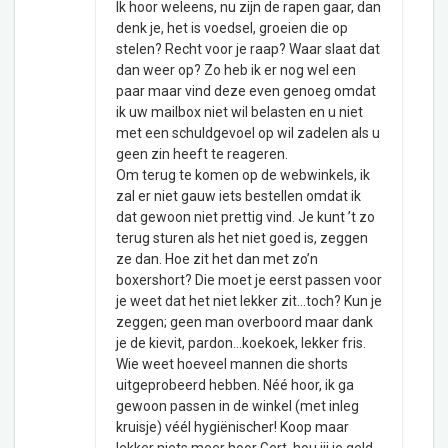
Ik hoor weleens, nu zijn de rapen gaar, dan
denk je, het is voedsel, groeien die op
stelen? Recht voor je raap? Waar slaat dat
dan weer op? Zo heb ik er nog wel een
paar maar vind deze even genoeg omdat
ik uw mailbox niet wil belasten en u niet
met een schuldgevoel op wil zadelen als u
geen zin heeft te reageren.
Om terug te komen op de webwinkels, ik
zal er niet gauw iets bestellen omdat ik
dat gewoon niet prettig vind. Je kunt ’t zo
terug sturen als het niet goed is, zeggen
ze dan. Hoe zit het dan met zo’n
boxershort? Die moet je eerst passen voor
je weet dat het niet lekker zit…toch? Kun je
zeggen; geen man overboord maar dank
je de kievit, pardon…koekoek, lekker fris.
Wie weet hoeveel mannen die shorts
uitgeprobeerd hebben. Néé hoor, ik ga
gewoon passen in de winkel (met inleg
kruisje) véél hygiënischer! Koop maar