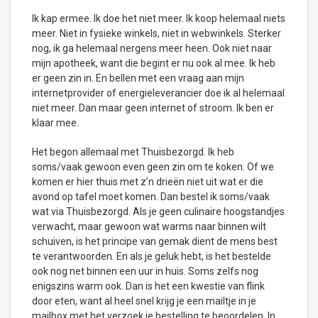
Ik kap ermee. Ik doe het niet meer. Ik koop helemaal niets
meer. Niet in fysieke winkels, niet in webwinkels. Sterker
nog, ik ga helemaal nergens meer heen. Ook niet naar
mijn apotheek, want die begint er nu ook al mee. Ik heb
er geen zin in. En bellen met een vraag aan mijn
internetprovider of energieleverancier doe ik al helemaal
niet meer. Dan maar geen internet of stroom. Ik ben er
klaar mee.
Het begon allemaal met Thuisbezorgd. Ik heb
soms/vaak gewoon even geen zin om te koken. Of we
komen er hier thuis met z’n drieën niet uit wat er die
avond op tafel moet komen. Dan bestel ik soms/vaak
wat via Thuisbezorgd. Als je geen culinaire hoogstandjes
verwacht, maar gewoon wat warms naar binnen wilt
schuiven, is het principe van gemak dient de mens best
te verantwoorden. En als je geluk hebt, is het bestelde
ook nog net binnen een uur in huis. Soms zelfs nog
enigszins warm ook. Dan is het een kwestie van flink
door eten, want al heel snel krijg je een mailtje in je
mailbox met het verzoek je bestelling te beoordelen. In