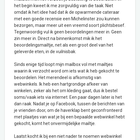
het begin kweet ik me zorgvuldig van die taak. Niet
omdat ik het idee had dat ik de opwarmende cateraar
met een goede recensie een Michelinster zou kunnen
bezorgen, maar meer uit een vreemd soort plichtsbesef.
Tegenwoordig vul ik geen beoordelingen meer in. Geen
zin meer in. Direct na binnenkomst mik ik het
beoordelingsmailtje, net als een groot deel van het
geleverde eten, in de vuilnisbak.
Sinds enige tijd loopt mijn mailbox vol met mailtjes
waarin ik verzocht word om iets wat ik heb gekocht te
beoordelen. Het merendeel is afkomstig van
webwinkels. Ik heb een hartgrondige afkeer van
winkelen, zeker als het om kleding gaat, dus ik bestel
soms/vaak iets via internet. Een paar dagen later is het
dan raak. Nadat je op Facebook, tussen de berichten van
je vrienden door, om de haverklap bent geconfronteerd
met plaatjes van wat je bij een bepaalde webwinkel hebt
gekocht, komt het onvermijdelijke mailtje.
Laatst kocht ik bij een niet nader te noemen webwinkel