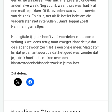
een echte winkel een wasmachine. Levertijd ongeveer
anderhalve week. Nog voor ik weer thuis was, had ik al
een mail te pakken. Of ik tevreden was over de service
van de zaak. En als je, net als ik, het lef hebt om die
vragenlijsten niet in te vullen… Bam! Hoppa! Zoef!
Herinneringsmailtjes.
Het digitale tijdperk heeft veel voordelen, maar soms
verlang ik wel eens terug naar vroeger. Naar de tijd dat
de slager gewoon zei: “Het is een onsje meer. Mag dat?”
En dat je dan antwoordde dat het goed was, zonder dat
je je druk hoefde te maken over een
klanttevredenheidsonderzoek in je mailbox.
Dit delen:
5 replies on “Vragen, vragen,