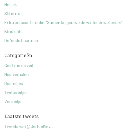
Het lek
Stil in mij
Extra persconferentie: ‘Samen krijgen we de winter er wel onder’
Blind date
De ‘oude buurman’
Categorieën
Geef me de veif
Nestverhalen
Roereitjes
Twittereitjes
Vers eitje
Laatste tweets
Tweets van @GertdeKievit