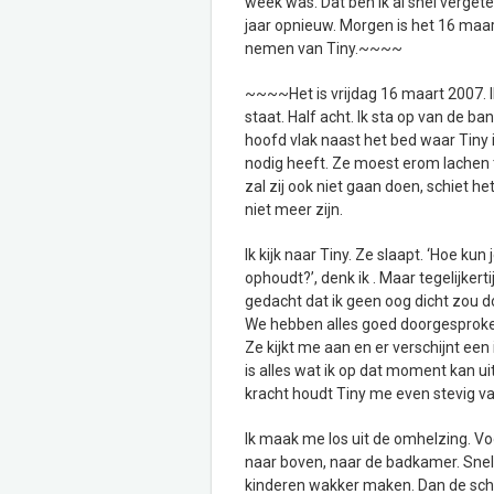
week was. Dat ben ik al snel vergete
jaar opnieuw. Morgen is het 16 maa
nemen van Tiny.~~~~
~~~~Het is vrijdag 16 maart 2007. I
staat. Half acht. Ik sta op van de ba
hoofd vlak naast het bed waar Tiny in
nodig heeft. Ze moest erom lachen t
zal zij ook niet gaan doen, schiet he
niet meer zijn.
Ik kijk naar Tiny. Ze slaapt. ‘Hoe ku
ophoudt?’, denk ik . Maar tegelijkerti
gedacht dat ik geen oog dicht zou doe
We hebben alles goed doorgesproken
Ze kijkt me aan en er verschijnt een 
is alles wat ik op dat moment kan u
kracht houdt Tiny me even stevig vast
Ik maak me los uit de omhelzing. Vo
naar boven, naar de badkamer. Snel
kinderen wakker maken. Dan de scho