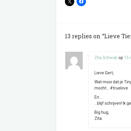
13 replies on “Lieve Tie
Zita Schwab
op
15 
Lieve Gert,
Wat mooi dat je Tin
mocht… #truelove
En…
…blijf schrijven! Ik g
Big hug,
Zita