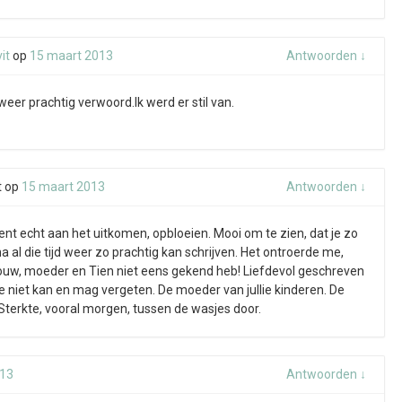
it
op
15 maart 2013
Antwoorden
↓
weer prachtig verwoord.Ik werd er stil van.
t
op
15 maart 2013
Antwoorden
↓
e bent echt aan het uitkomen, opbloeien. Mooi om te zien, dat je zo
na al die tijd weer zo prachtig kan schrijven. Het ontroerde me,
 vrouw, moeder en Tien niet eens gekend heb! Liefdevol geschreven
e niet kan en mag vergeten. De moeder van jullie kinderen. De
 Sterkte, vooral morgen, tussen de wasjes door.
013
Antwoorden
↓