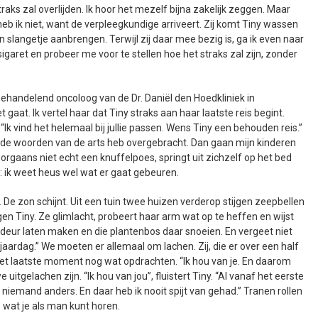
s zal overlijden. Ik hoor het mezelf bijna zakelijk zeggen. Maar
eb ik niet, want de verpleegkundige arriveert. Zij komt Tiny wassen
slangetje aanbrengen. Terwijl zij daar mee bezig is, ga ik even naar
sigaret en probeer me voor te stellen hoe het straks zal zijn, zonder
ehandelend oncoloog van de Dr. Daniël den Hoedkliniek in
gaat. Ik vertel haar dat Tiny straks aan haar laatste reis begint.
“Ik vind het helemaal bij jullie passen. Wens Tiny een behouden reis.”
r de woorden van de arts heb overgebracht. Dan gaan mijn kinderen
 doorgaans niet echt een knuffelpoes, springt uit zichzelf op het bed
l: ik weet heus wel wat er gaat gebeuren.
 De zon schijnt. Uit een tuin twee huizen verderop stijgen zeepbellen
egen Tiny. Ze glimlacht, probeert haar arm wat op te heffen en wijst
deur laten maken en die plantenbos daar snoeien. En vergeet niet
rjaardag.” We moeten er allemaal om lachen. Zij, die er over een half
p het laatste moment nog wat opdrachten. “Ik hou van je. En daarom
e uitgelachen zijn. “Ik hou van jou”, fluistert Tiny. “Al vanaf het eerste
n niemand anders. En daar heb ik nooit spijt van gehad.” Tranen rollen
 wat je als man kunt horen.