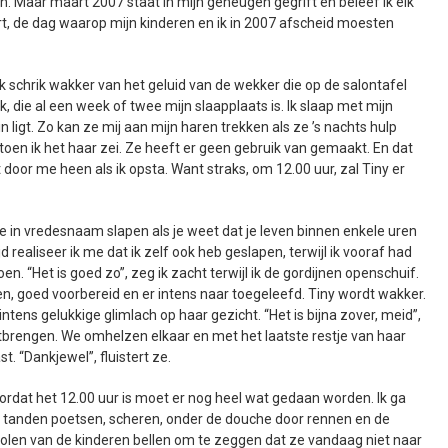
n. Maar maart 2007 staat in mijn geheugen gegrift en beleef ik elk
rt, de dag waarop mijn kinderen en ik in 2007 afscheid moesten
k schrik wakker van het geluid van de wekker die op de salontafel
nk, die al een week of twee mijn slaapplaats is. Ik slaap met mijn
 ligt. Zo kan ze mij aan mijn haren trekken als ze ’s nachts hulp
oen ik het haar zei. Ze heeft er geen gebruik van gemaakt. En dat
t door me heen als ik opsta. Want straks, om 12.00 uur, zal Tiny er
n je in vredesnaam slapen als je weet dat je leven binnen enkele uren
jd realiseer ik me dat ik zelf ook heb geslapen, terwijl ik vooraf had
n. “Het is goed zo”, zeg ik zacht terwijl ik de gordijnen openschuif.
, goed voorbereid en er intens naar toegeleefd. Tiny wordt wakker.
intens gelukkige glimlach op haar gezicht. “Het is bijna zover, meid”,
itbrengen. We omhelzen elkaar en met het laatste restje van haar
. “Dankjewel”, fluistert ze.
ordat het 12.00 uur is moet er nog heel wat gedaan worden. Ik ga
 tanden poetsen, scheren, onder de douche door rennen en de
len van de kinderen bellen om te zeggen dat ze vandaag niet naar