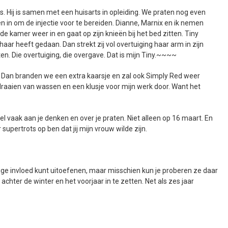
s. Hij is samen met een huisarts in opleiding. We praten nog even
 in om de injectie voor te bereiden. Dianne, Marnix en ik nemen
de kamer weer in en gaat op zijn knieën bij het bed zitten. Tiny
haar heeft gedaan. Dan strekt zij vol overtuiging haar arm in zijn
eten. Die overtuiging, die overgave. Dat is mijn Tiny.~~~~
Dan branden we een extra kaarsje en zal ook Simply Red weer
 draaien van wassen en een klusje voor mijn werk door. Want het
eel vaak aan je denken en over je praten. Niet alleen op 16 maart. En
r supertrots op ben dat jij mijn vrouw wilde zijn.
 enige invloed kunt uitoefenen, maar misschien kun je proberen ze daar
achter de winter en het voorjaar in te zetten. Net als zes jaar