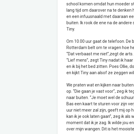
school komen omdat hun moeder strak
lang tijd om daarover na te denken h
en een infuusnaald met daaraan een 
buiten. Ik rook de ene na de andere 
Tiny.
Om 10.00 uur gaat de telefoon. De b
Rotterdam belt om te vragen hoe het 
“Dat verbaast me niet”,zegt de arts. 
“Lief mens”, zegt Tiny nadat ik haa
en ik bij het bed zitten. Poes Ollie,
en kijkt Tiny aan alsof ze zeggen wi
We praten wat en kijken naar buiten.
op. “Die gaan je vast voor”, zeg ik t
naar buiten. “Je moet wel de schuur
Bas een kaart te sturen voor zijn ve
uur niet meer zal zijn, geeft mij o
kan ik je ook laten gaan”, zeg ik als w
moment dat ik je zag. Ik wilde jou e
over mijn wangen. Dit is het mooiste