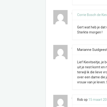
Corrie Bosch de Kiev
Gert wat heb je dat 
Sterkte morgen !
Marianne Suidgees
Lief Kievitseitje, j
uit je nest komt en 
terwijl ik die lieve
over een dame die j
vrouw van je leven.
Rob
op
15 maart 2